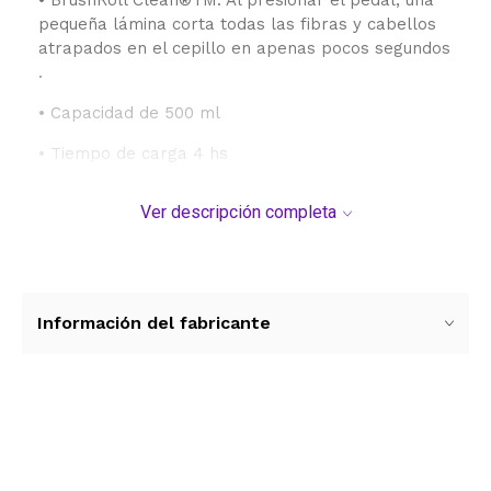
pequeña lámina corta todas las fibras y cabellos
atrapados en el cepillo en apenas pocos segundos
.
• Capacidad de 500 ml
• Tiempo de carga 4 hs
• Estacionamiento vertical
Ver descripción completa
• Boquilla 180°
• Iluminación frontal
• 2 en 1
Información del fabricante
Ver más contenido