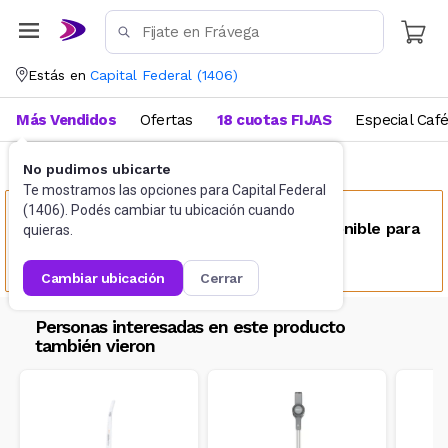
Estás en
Capital Federal
(
1406
)
Más Vendidos
Ofertas
18 cuotas FIJAS
Especial Caf
No pudimos ubicarte
Hogar
Aspiradoras
Te mostramos las opciones para
Capital Federal
(
1406
). Podés cambiar tu ubicación cuando
Este producto no se encuentra disponible para
quieras.
tu ubicación
cambiar ubicación
cerrar
Personas interesadas en este producto
también vieron