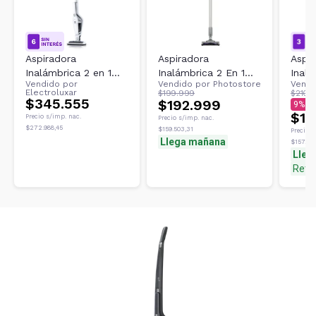
Aspiradora
Aspiradora
Aspir
Inalámbrica 2 en 1
Inalámbrica 2 En 1
Inalá
Vendido por
Vendido por
Photostore
Vendi
Electrolux ERG21
Vertical Y De Mano
Elect
Electroluxar
$199.999
$210.
$345.555
Philco Luz Verde
1 ER
$192.999
9
Ultra Liviana 130W
$18
Precio s/imp. nac.
Precio s/imp. nac.
$272.988,45
$159.503,31
Precio s
Llega mañana
$157.02
Lleg
Reti