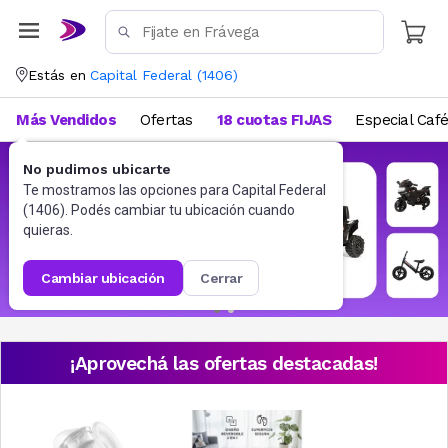
Estás en
Capital Federal
(
1406
)
Más Vendidos
Ofertas
18 cuotas FIJAS
Especial Caf
No pudimos ubicarte
Te mostramos las opciones para
Capital Federal
(
1406
). Podés cambiar tu ubicación cuando
quieras.
cambiar ubicación
cerrar
¡Aprovechá las ofertas destacadas!