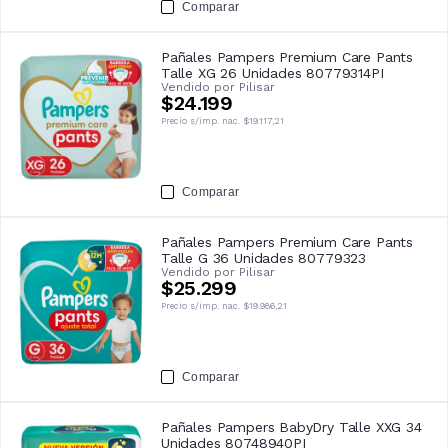
Comparar
Pañales Pampers Premium Care Pants
Talle XG 26 Unidades 80779314PI
Vendido por
Pilisar
$24.199
Precio s/imp. nac.
$19.117,21
Comparar
Pañales Pampers Premium Care Pants
Talle G 36 Unidades 80779323
Vendido por
Pilisar
$25.299
Precio s/imp. nac.
$19.986,21
Comparar
Pañales Pampers BabyDry Talle XXG 34
Unidades 80748940PI