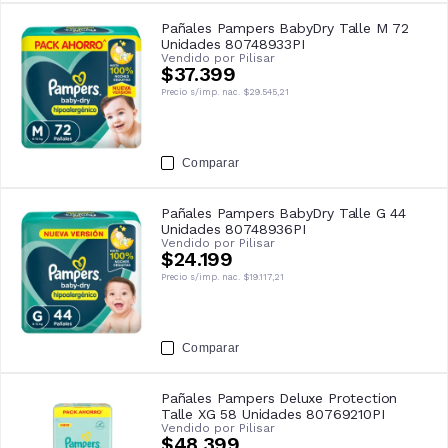
Pañales Pampers BabyDry Talle M 72
Unidades 80748933PI
Vendido por
Pilisar
$37.399
Precio s/imp. nac.
$29.545,21
Comparar
Pañales Pampers BabyDry Talle G 44
Unidades 80748936PI
Vendido por
Pilisar
$24.199
Precio s/imp. nac.
$19.117,21
Comparar
Pañales Pampers Deluxe Protection
Talle XG 58 Unidades 80769210PI
Vendido por
Pilisar
$48.399