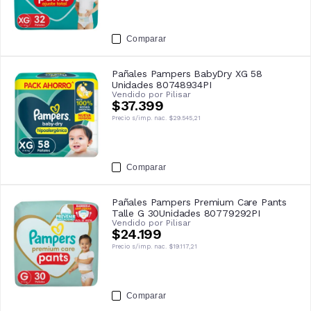
Comparar
Pañales Pampers BabyDry XG 58
Unidades 80748934PI
Vendido por
Pilisar
$37.399
Precio s/imp. nac.
$29.545,21
Comparar
Pañales Pampers Premium Care Pants
Talle G 30Unidades 80779292PI
Vendido por
Pilisar
$24.199
Precio s/imp. nac.
$19.117,21
Comparar