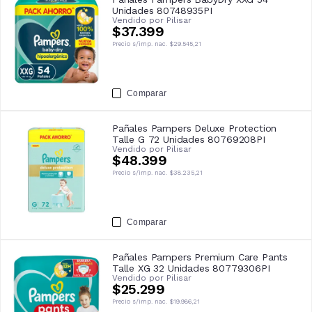
Unidades 80748935PI
Vendido por
Pilisar
$37.399
Precio s/imp. nac.
$29.545,21
Comparar
Pañales Pampers Deluxe Protection
Talle G 72 Unidades 80769208PI
Vendido por
Pilisar
$48.399
Precio s/imp. nac.
$38.235,21
Comparar
Pañales Pampers Premium Care Pants
Talle XG 32 Unidades 80779306PI
Vendido por
Pilisar
$25.299
Precio s/imp. nac.
$19.986,21