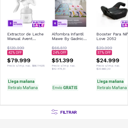
Extractor de Leche
Alfombra Infantil
Booster Para Ni
Manual Avent
Mawe By Gadnic
Love 2052
SCF430/01
Antideslizante e
$139.999
Impermeable Para
$66.819
$39.999
Bebes
42
24
37
$79.999
$51.399
$24.999
Precio s/imp. nac.
$66.114,88
Precio s/imp. nac.
Precio s/imp. nac.
$42.478,51
$20.660,33
Llega mañana
Llega mañana
Retiralo Mañana
Envío
GRATIS
Retiralo Mañana
FILTRAR