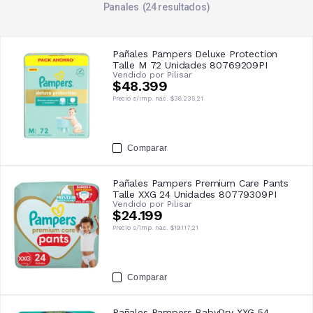
Panales
24
resultados
Pañales Pampers Deluxe Protection
Talle M 72 Unidades 80769209PI
Vendido por
Pilisar
$48.399
Precio s/imp. nac.
$38.235,21
Comparar
Pañales Pampers Premium Care Pants
Talle XXG 24 Unidades 80779309PI
Vendido por
Pilisar
$24.199
Precio s/imp. nac.
$19.117,21
Comparar
Pañales Pampers BabyDry XXG 54