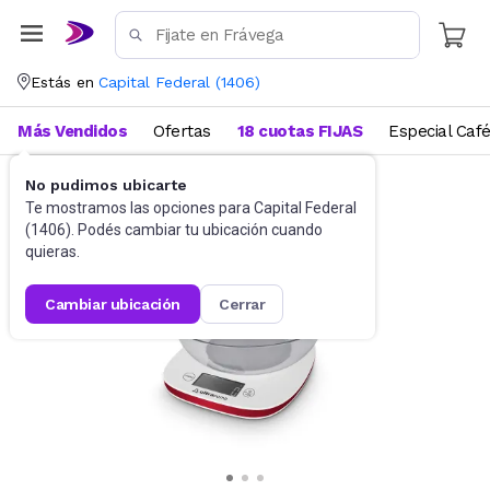
Estás en
Capital Federal
(
1406
)
Más Vendidos
Ofertas
18 cuotas FIJAS
Especial Caf
No pudimos ubicarte
Cocina
Balanzas
Te mostramos las opciones para
Capital Federal
(
1406
). Podés cambiar tu ubicación cuando
quieras.
cambiar ubicación
cerrar