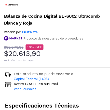
Balanza de Cocina Digital BL-6002 Ultracomb
Blanca y Roja
First Rate
Vendido por
Producto de nuestra red de proveedores
$38.079,83
46
$20.613,90
Precio s/imp. nac.
$17.036,28
Este producto no puede enviarse a
Capital Federal (1406)
Retiro GRATIS en sucursal
Ingresá código postal (sólo números)
Ver sucursales
CALCULAR
Especificaciones Técnicas