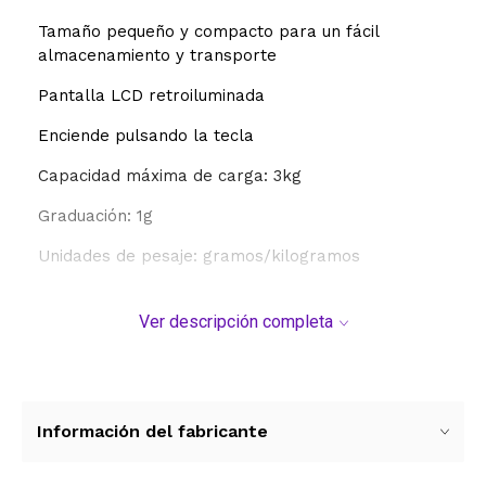
Tamaño pequeño y compacto para un fácil
almacenamiento y transporte
Pantalla LCD retroiluminada
Enciende pulsando la tecla
Capacidad máxima de carga: 3kg
Graduación: 1g
Unidades de pesaje: gramos/kilogramos
Función de Tara
Ver descripción completa
Comandos por sensores táctiles
Apagado automático
Indicador de sobrecarga
Información del fabricante
Indicador de batería baja