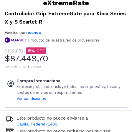
eXtremeRate
Controlador Grip ExtremeRate para Xbox Series
X y S Scarlet R
nocnoc
Vendido por
Producto de nuestra red de proveedores
$102.882
15
$87.449,70
Precio s/imp. nac.
$72.272,48
Compra internacional
El precio publicado incluye todos los impuestos, tasas y
costos de envíos correspondientes
Ver condiciones
Este producto no puede enviarse a
Capital Federal (1406)
Este producto no puede retirarse por sucursal
Ingresá código postal (sólo números)