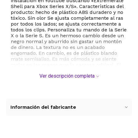
instalación en Youtube buscando «Extremerate
Shell para Xbox Series X/S». Características del
producto: hecho de plástico ABS duradero y no
tóxico. Sin olor Se ajusta completamente al ras
por todos los lados; se ajusta correctamente a
todos los clips. Personaliza tu mando de la Serie
X o la Serie S. Es un hermoso cambio desde un
negro normal y aburrido sin gastar un montón
de dinero. La textura no es un acabado
engomado. En cambio, es de plástico blando
mate semisaliso. Es más cómoda y se siente
mejor en las manos que la carcasa original. El
paquete incluye: 1 barra lateral derecha, 1 barra
Ver descripción completa
lateral izquierda y 1 herramienta con carcasa
abierta. Nota: ¡el mando y otras piezas no están
incluidas!
Modelo de compatibilidad: Ultra se adapta a los
mandos Xbox Series X y Xbox Series S; no es
Información del fabricante
compatible con otros mandos Xbox One.
Comprueba la segunda imagen del anuncio
antes de comprar
Se ajusta perfectamente: se ajusta mejor con
diferencia; queda completamente al ras en