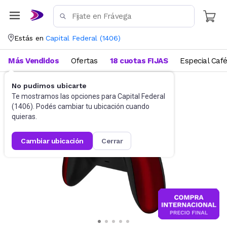
Estás en
Capital Federal
(
1406
)
Más Vendidos
Ofertas
18 cuotas FIJAS
Especial Caf
No pudimos ubicarte
Gaming PC
Joysticks - Volantes
Te mostramos las opciones para
Capital Federal
(
1406
). Podés cambiar tu ubicación cuando
quieras.
cambiar ubicación
cerrar