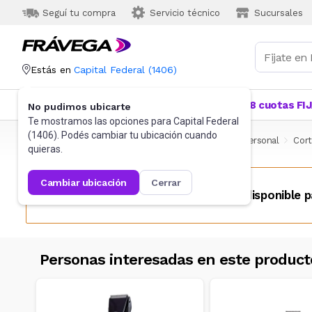
Seguí tu compra
Servicio técnico
Sucursales
Estás en
Capital Federal
(
1406
)
Categorías
Más Vendidos
Ofertas
18 cuotas FI
No pudimos ubicarte
Te mostramos las opciones para
Capital Federal
(
1406
). Podés cambiar tu ubicación cuando
Frávega
Pequeños Electrodomésticos
Cuidado Personal
Cort
quieras.
cambiar ubicación
cerrar
Este producto no se encuentra disponible p
Personas interesadas en este product