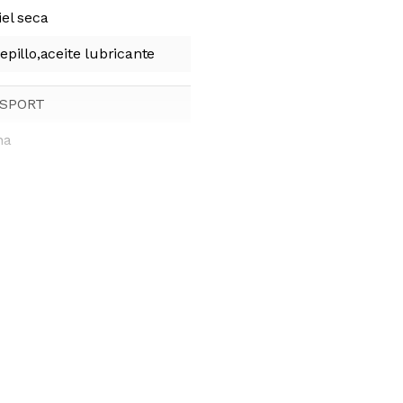
iel seca
epillo,aceite lubricante
 SPORT
na