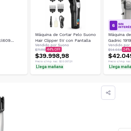
Máquina de Cortar Pelo Suono
Máquina de
cl609
Hair Clipper 5V con Pantalla
Gadnic 191
Vendido por
Suono
Vendido por
Uso Profes
44
24
$71.119
$54.664
Recargable
$39.998,98
$42.04
Precio s/imp. nac.
$33.057,01
Precio s/imp. nac
Llega mañana
Llega mañ