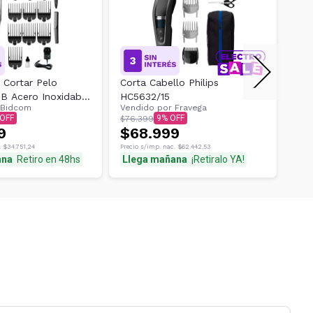
 Cortar Pelo
Corta Cabello Philips
Cor
9B Acero Inoxidable
HC5632/15
Bea
Bidcom
Vendido por
Fravega
Ven
ional 5w
Pei
9
$76.399
$13.
 + 8 Peines
9
$68.999
$8
.
$34.751,24
Precio s/imp. nac.
$62.442,53
Preci
ana
Retiro en 48hs
Llega mañana
¡Retiralo YA!
¡Re