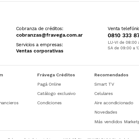
Cobranza de créditos:
Venta telefóni
cobranzas@fravega.com.ar
0810 333 8
LU-VI de 08:00 
Servicios a empresas:
SA de 09:00 a 1
Ventas corporativas
om
Frávega Créditos
Recomendados
Pagá Online
Smart TV
Catálogo exclusivo
Celulares
nancieros
Condiciones
Aire acondicionado
Novedades
Más vendidos Market