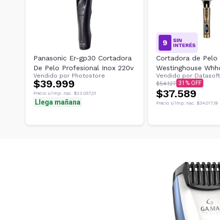
Panasonic Er-gp30 Cortadora
Cortadora de Pelo
De Pelo Profesional Inox 220v
Westinghouse Whh
Vendido por
Photostore
Vendido por
Datasoft
Dorado
$39.999
31
$54.127
$37.589
Precio s/imp. nac.
$33.057,01
Llega mañana
Precio s/imp. nac.
$34.017,19