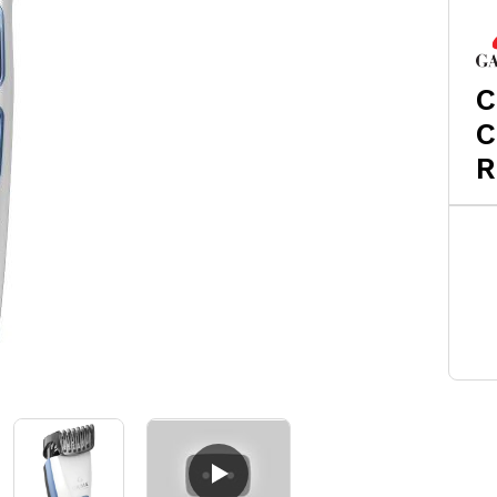
C
C
R