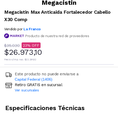
Megacistin
Megacistin Max Anticaida Fortalecedor Cabello
X30 Comp
La Franco
Vendido por
Producto de nuestra red de proveedores
$35.030
23
$26.973,10
Precio s/imp. nac.
$22.291,82
Este producto no puede enviarse a
Capital Federal (1406)
Retiro GRATIS en sucursal
Ingresá código postal (sólo números)
Ver sucursales
CALCULAR
Especificaciones Técnicas