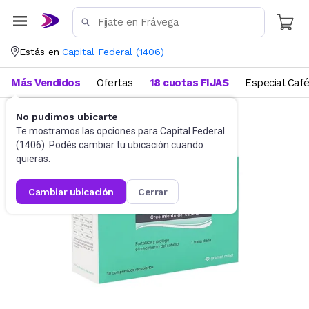
Estás en
Capital Federal
(
1406
)
Más Vendidos
Ofertas
18 cuotas FIJAS
Especial Caf
No pudimos ubicarte
Salud y Bienestar
Farmacia
Te mostramos las opciones para
Capital Federal
(
1406
). Podés cambiar tu ubicación cuando
quieras.
cambiar ubicación
cerrar