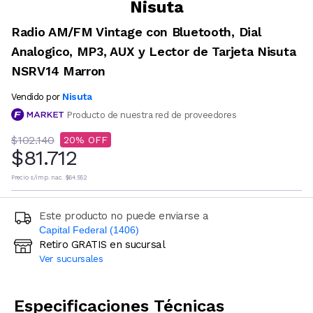
Nisuta
Radio AM/FM Vintage con Bluetooth, Dial
Analogico, MP3, AUX y Lector de Tarjeta Nisuta
NSRV14 Marron
Nisuta
Vendido por
Producto de nuestra red de proveedores
$102.140
20
$81.712
Precio s/imp. nac.
$64.552
Este producto no puede enviarse a
Capital Federal (1406)
Retiro GRATIS en sucursal
Ingresá código postal (sólo números)
Ver sucursales
CALCULAR
Especificaciones Técnicas