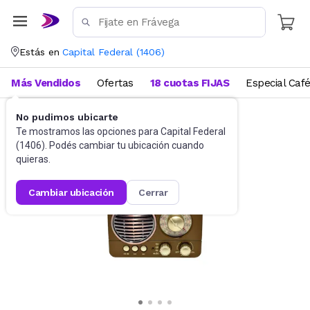
Estás en
Capital Federal
(
1406
)
Más Vendidos
Ofertas
18 cuotas FIJAS
Especial Caf
No pudimos ubicarte
Radios y audio portátil
Radios
Te mostramos las opciones para
Capital Federal
(
1406
). Podés cambiar tu ubicación cuando
quieras.
cambiar ubicación
cerrar