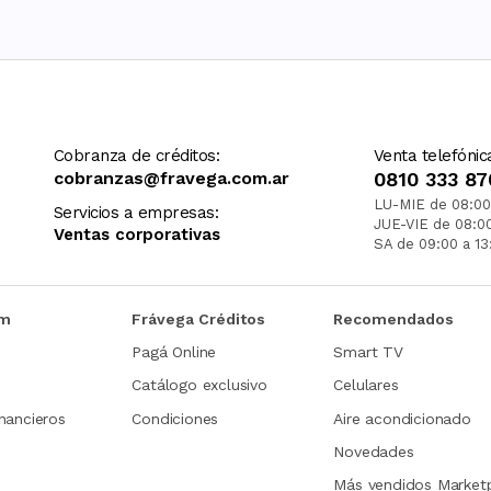
Cobranza de créditos:
Venta telefónic
cobranzas@fravega.com.ar
0810 333 87
LU-MIE de 08:00
Servicios a empresas:
JUE-VIE de 08:0
Ventas corporativas
SA de 09:00 a 13
om
Frávega Créditos
Recomendados
Pagá Online
Smart TV
Catálogo exclusivo
Celulares
nancieros
Condiciones
Aire acondicionado
Novedades
Más vendidos Market