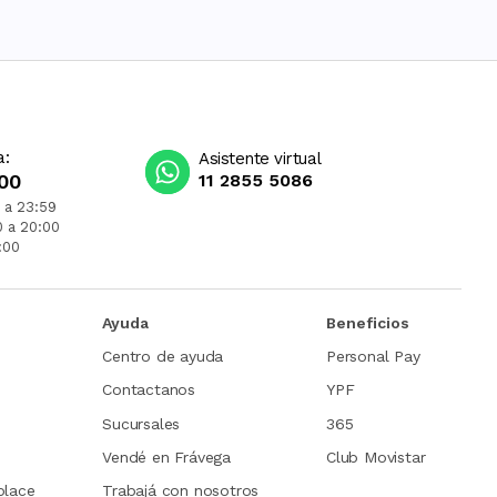
a:
Asistente virtual
00
11 2855 5086
 a 23:59
0 a 20:00
:00
Ayuda
Beneficios
Centro de ayuda
Personal Pay
Contactanos
YPF
Sucursales
365
Vendé en Frávega
Club Movistar
place
Trabajá con nosotros