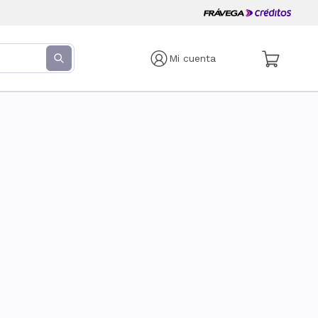
Mi cuenta
s