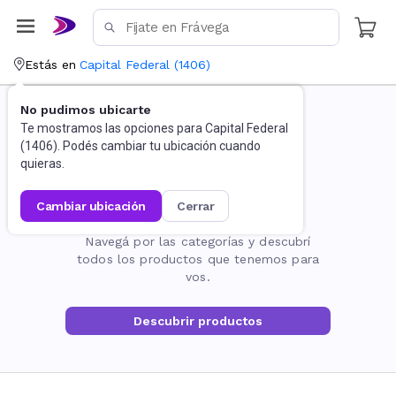
Estás en
Capital Federal
(
1406
)
No pudimos ubicarte
Te mostramos las opciones para
Capital Federal
(
1406
). Podés cambiar tu ubicación cuando
quieras.
cambiar ubicación
cerrar
La página no existe
Navegá por las categorías y descubrí
todos los productos que tenemos para
vos.
Descubrir productos