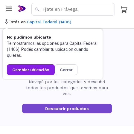
Estás en
Capital Federal
(
1406
)
No pudimos ubicarte
Te mostramos las opciones para
Capital Federal
(
1406
). Podés cambiar tu ubicación cuando
quieras.
cambiar ubicación
cerrar
La página no existe
Navegá por las categorías y descubrí
todos los productos que tenemos para
vos.
Descubrir productos