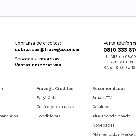
Cobranza de créditos:
Venta telefónic
cobranzas@fravega.com.ar
0810 333 87
LU-MIE de 08:00
Servicios a empresas:
JUE-VIE de 08:0
Ventas corporativas
SA de 09:00 a 13
om
Frávega Créditos
Recomendados
Pagá Online
Smart TV
Catálogo exclusivo
Celulares
nancieros
Condiciones
Aire acondicionado
Novedades
Más vendidos Market