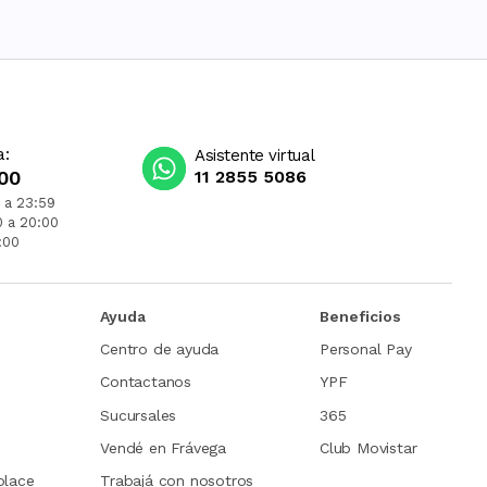
a:
Asistente virtual
00
11 2855 5086
 a 23:59
0 a 20:00
:00
Ayuda
Beneficios
Centro de ayuda
Personal Pay
Contactanos
YPF
Sucursales
365
Vendé en Frávega
Club Movistar
place
Trabajá con nosotros