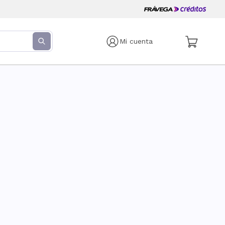
Mi cuenta
s