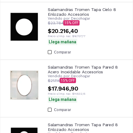
Salamandras Tromen Tapa Cielo 8
Enlozado Accesorios
Vendido por
Decohogar
$23.784
15
$20.216,40
Precio s/imp. nac.
$16.707,77
Llega mañana
Comparar
Salamandras Tromen Tapa Pared 8
Acero Inoxidable Accesorios
Vendido por
Decohogar
$21.114
15
$17.946,90
Precio s/imp. nac.
$14.832,15
Llega mañana
Comparar
Salamandras Tromen Tapa Pared 8
Enlozado Accesorios