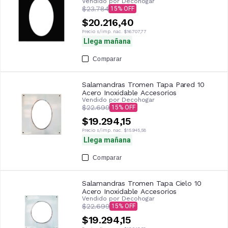
Vendido por
Decohogar
$23.784
15
$20.216,40
Precio s/imp. nac.
$16.707,77
Llega mañana
Comparar
Salamandras Tromen Tapa Pared 10
Acero Inoxidable Accesorios
Vendido por
Decohogar
$22.699
15
$19.294,15
Precio s/imp. nac.
$15.945,58
Llega mañana
Comparar
Salamandras Tromen Tapa Cielo 10
Acero Inoxidable Accesorios
Vendido por
Decohogar
$22.699
15
$19.294,15