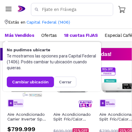
Estás en
Capital Federal
(
1406
)
Más Vendidos
Ofertas
18 cuotas FIJAS
Especial Caf
No pudimos ubicarte
¡Aprovechá las ofertas destacadas!
Te mostramos las opciones para
Capital Federal
(
1406
). Podés cambiar tu ubicación cuando
quieras.
cambiar ubicación
cerrar
Aire Acondicionado
Aire Acondicionado
Aire Acondicion
Carrier Inverter Split
Split Frío/Calor
Split Frío/Calor
Frío/Calor
Hisense 2750W
Hisense 3400W
$799.999
53HVP12N81E
2300F
2900F
$699.999
$799.999
21
25