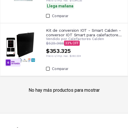
Precio s/imp. nac.
$15.945,58
Llega mañana
Comparar
Kit de conversion IOT - Smart Calden -
conversor IOT Smart para calefactores
Vendido por
Calefactores Calden
a gas
$529.988
33
$353.325
Precio s/imp. nac.
$292.004
Comparar
No hay más productos para mostrar