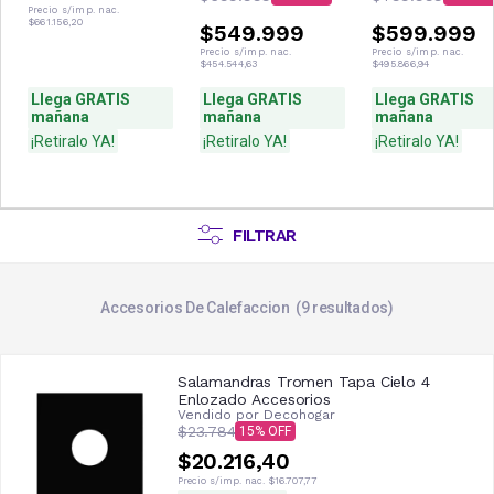
3600W 3100F
27HR4SYRKG00N
34HR4SVRKG03
Precio s/imp. nac.
$661.156,20
$549.999
$599.999
Precio s/imp. nac.
Precio s/imp. nac.
$454.544,63
$495.866,94
Llega GRATIS
Llega GRATIS
Llega GRATIS
mañana
mañana
mañana
¡Retiralo YA!
¡Retiralo YA!
¡Retiralo YA!
FILTRAR
Accesorios De Calefaccion
9
resultados
Salamandras Tromen Tapa Cielo 4
Enlozado Accesorios
Vendido por
Decohogar
$23.784
15
$20.216,40
Precio s/imp. nac.
$16.707,77