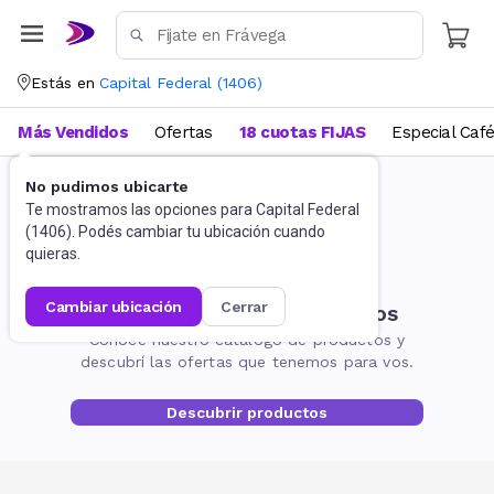
Estás en
Capital Federal
(
1406
)
Más Vendidos
Ofertas
18 cuotas FIJAS
Especial Caf
No pudimos ubicarte
Te mostramos las opciones para
Capital Federal
(
1406
). Podés cambiar tu ubicación cuando
quieras.
cambiar ubicación
cerrar
No encontramos resultados
Conocé nuestro catálogo de productos y
descubrí las ofertas que tenemos para vos.
Descubrir productos