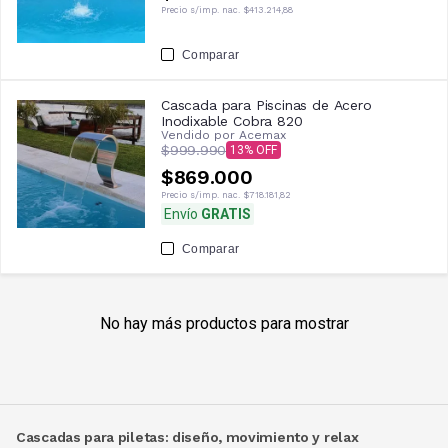
Precio s/imp. nac.
$413.214,88
Comparar
Cascada para Piscinas de Acero
Inodixable Cobra 820
Vendido por
Acemax
$999.990
13
$869.000
Precio s/imp. nac.
$718.181,82
Envío
GRATIS
Comparar
No hay más productos para mostrar
Cascadas para piletas: diseño, movimiento y relax