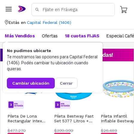
Estás en
Capital Federal
(
1406
)
Más Vendidos
Ofertas
18 cuotas FIJAS
Especial Caf
No pudimos ubicarte
¡Aprovechá las ofertas destacadas!
Te mostramos las opciones para
Capital Federal
(
1406
). Podés cambiar tu ubicación cuando
quieras.
cambiar ubicación
cerrar
Pileta De Lona
Pileta Bestway Fast
Pileta Infantil
Rectangular Intex
Set 5377 Litros +
Inflable Bestwa
300 X 200 X 75 Cm
Bomba Filtrante
122cm 3 Aros 51
3834 Lt 17745/4
$477.270
$399.999
$26.489