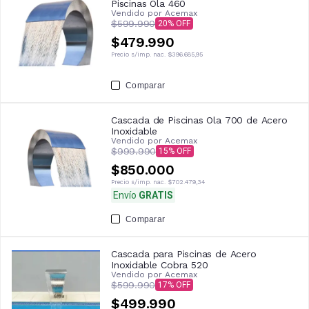
Piscinas Ola 460
Vendido por
Acemax
$599.990
20
$479.990
Precio s/imp. nac.
$396.685,95
Comparar
Cascada de Piscinas Ola 700 de Acero
Inoxidable
Vendido por
Acemax
$999.990
15
$850.000
Precio s/imp. nac.
$702.479,34
Envío
GRATIS
Comparar
Cascada para Piscinas de Acero
Inoxidable Cobra 520
Vendido por
Acemax
$599.990
17
$499.990