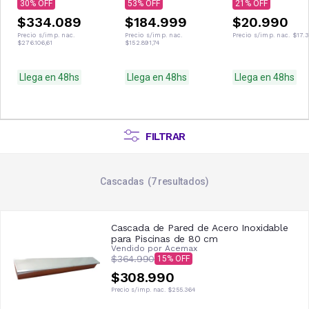
30
53
21
$334.089
$184.999
$20.990
Precio s/imp. nac.
Precio s/imp. nac.
Precio s/imp. nac.
$17.3
$276.106,61
$152.891,74
Llega en 48hs
Llega en 48hs
Llega en 48hs
FILTRAR
Cascadas
7
resultados
Cascada de Pared de Acero Inoxidable
para Piscinas de 80 cm
Vendido por
Acemax
$364.990
15
$308.990
Precio s/imp. nac.
$255.364