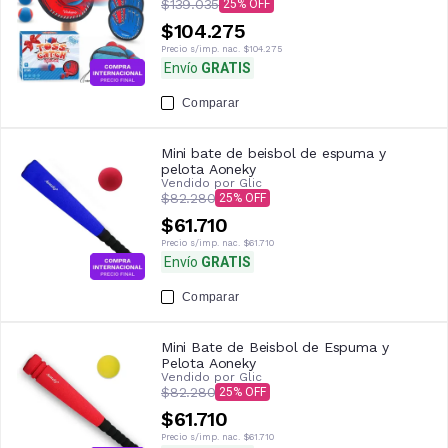
$139.035
25
$104.275
Precio s/imp. nac.
$104.275
Envío
GRATIS
Comparar
Mini bate de beisbol de espuma y
pelota Aoneky
Vendido por
Glic
$82.280
25
$61.710
Precio s/imp. nac.
$61.710
Envío
GRATIS
Comparar
Mini Bate de Beisbol de Espuma y
Pelota Aoneky
Vendido por
Glic
$82.280
25
$61.710
Precio s/imp. nac.
$61.710