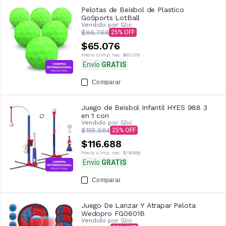
Pelotas de Beisbol de Plastico
GoSports LotBall
Vendido por
Glic
$86.768
25
$65.076
Precio s/imp. nac.
$65.076
Envío
GRATIS
Comparar
Juego de Beisbol Infantil HYES 988 3
en 1 con
Vendido por
Glic
$155.584
25
$116.688
Precio s/imp. nac.
$116.688
Envío
GRATIS
Comparar
Juego De Lanzar Y Atrapar Pelota
Wedopro FG0601B
Vendido por
Glic