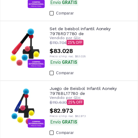
Envío
GRATIS
Comparar
Set de beisbol infantil Aoneky
7978RD7780 de
Vendido por
Glic
$110.704
25
$83.028
Precio s/imp. nac.
$83.028
Envío
GRATIS
Comparar
Juego de Beisbol Infantil Aoneky
7978BL17780 de
Vendido por
Glic
$110.630
25
$82.973
Precio s/imp. nac.
$82.973
Envío
GRATIS
Comparar