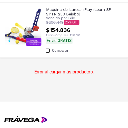
Maquina de Lanzar iPlay iLearn SP
SPTN 233 Beisbol
Vendido por
Glic
$206.448
25
$154.836
Precio s/imp. nac.
$154.836
Envío
GRATIS
Comparar
Error al cargar más productos.