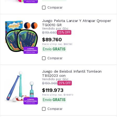
Comparar
Juego Pelota Lanzar Y Atrapar Qrooper
TG0010 GR
Vendido por
Glic
$119.680
25
$89.760
Precio s/imp. nac.
$89.760
Envío
GRATIS
Comparar
Juego de Beisbol Infantil Tomleon
TBS2023 con
Vendido por
Glic
$159.965
25
$119.973
Precio s/imp. nac.
$119.973
Envío
GRATIS
Comparar