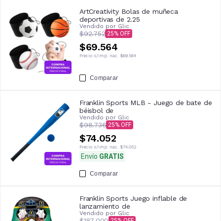
ArtCreativity Bolas de muñeca
deportivas de 2.25
Vendido por
Glic
$92.752
25
$69.564
Precio s/imp. nac.
$69.564
Comparar
Franklin Sports MLB - Juego de bate de
béisbol de
Vendido por
Glic
$98.736
25
$74.052
Precio s/imp. nac.
$74.052
Envío
GRATIS
Comparar
Franklin Sports Juego inflable de
lanzamiento de
Vendido por
Glic
$187.000
25