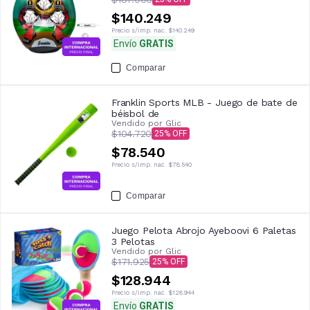
$140.249
Precio s/imp. nac.
$140.249
Envío
GRATIS
Comparar
Franklin Sports MLB - Juego de bate de
béisbol de
Vendido por
Glic
$104.720
25
$78.540
Precio s/imp. nac.
$78.540
Comparar
Juego Pelota Abrojo Ayeboovi 6 Paletas
3 Pelotas
Vendido por
Glic
$171.925
25
$128.944
Precio s/imp. nac.
$128.944
Envío
GRATIS