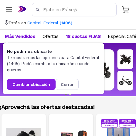
Estás en
Capital Federal
(
1406
)
Más Vendidos
Ofertas
18 cuotas FIJAS
Especial Caf
No pudimos ubicarte
Te mostramos las opciones para
Capital Federal
(
1406
). Podés cambiar tu ubicación cuando
quieras.
cambiar ubicación
cerrar
¡Aprovechá las ofertas destacadas!