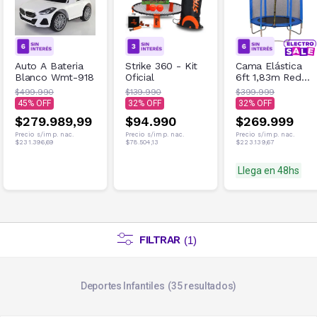
Auto A Bateria
Strike 360 - Kit
Cama Elástica
Blanco Wmt-918
Oficial
6ft 1,83m Red
de Seguridad
$499.990
$139.990
$399.999
100kg Azul
45
32
32
$279.989,99
$94.990
$269.999
Precio s/imp. nac.
Precio s/imp. nac.
Precio s/imp. nac.
$231.396,69
$78.504,13
$223.139,67
Llega en 48hs
FILTRAR
(
1
)
Deportes Infantiles
35
resultados