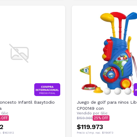
oncesto Infantil Basytodio
Juego de golf para ninos Lib
a
CP00149 con
r
Glic
Vendido por
Glic
$159.965
25
12
$119.973
c.
$163.812
Precio s/imp. nac.
$119.973