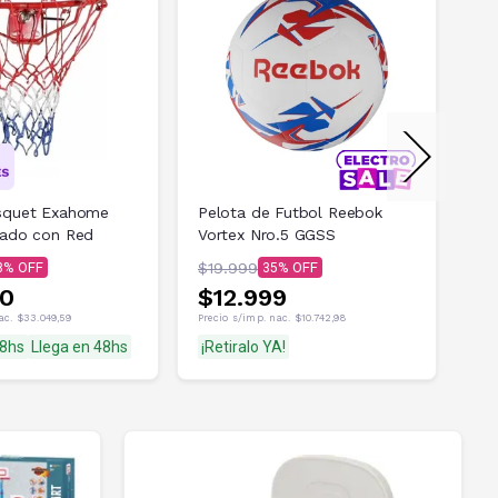
squet Exahome
Pelota de Futbol Reebok
Ar
zado con Red
Vortex Nro.5 GGSS
Pl
$19.999
$8
8
35
90
$12.999
$
nac.
$33.049,59
Precio s/imp. nac.
$10.742,98
Prec
48hs
Llega en 48hs
¡Retiralo YA!
Ll