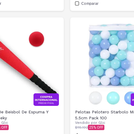
r
Comparar
De Beisbol De Espuma Y
Pelotas Pelotero Starbolo 
neky
5.5cm Pack 100
r
Glic
Vendido por
Glic
$115.192
25