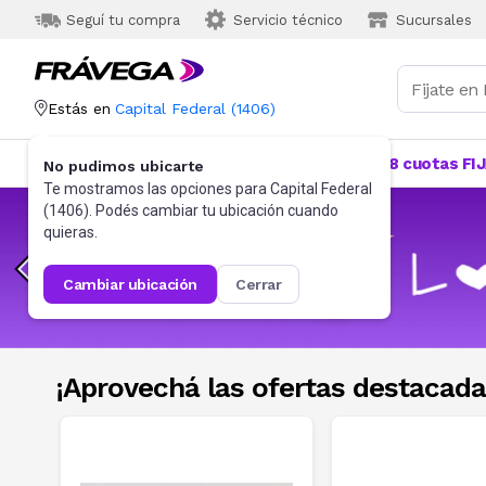
Seguí tu compra
Servicio técnico
Sucursales
Estás en
Capital Federal
(
1406
)
Categorías
Más Vendidos
Ofertas
18 cuotas FI
No pudimos ubicarte
Te mostramos las opciones para
Capital Federal
(
1406
). Podés cambiar tu ubicación cuando
quieras.
cambiar ubicación
cerrar
¡Aprovechá las ofertas destacada