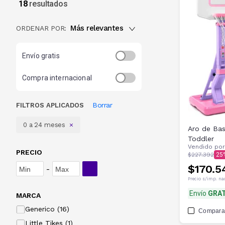
18
resultados
Más relevantes
ORDENAR POR:
Envío gratis
Compra internacional
Borrar
FILTROS APLICADOS
0 a 24 meses
Aro de Bas
Toddler
Vendido po
PRECIO
$227.392
25
$170.5
-
Precio s/imp. na
Envío
GRAT
MARCA
Generico (16)
Compara
Little Tikes (1)