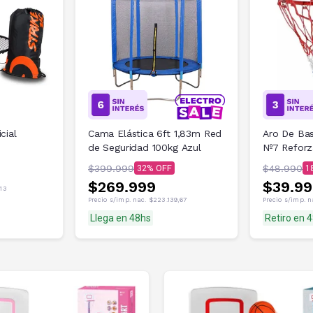
cial
Cama Elástica 6ft 1,83m Red
Aro De Ba
de Seguridad 100kg Azul
Nº7 Refor
$399.999
$48.990
32
1
$269.999
$39.9
,13
Precio s/imp. nac.
$223.139,67
Precio s/imp. 
Llega en 48hs
Retiro en 