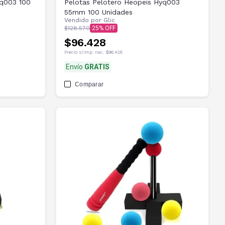
yq003 100
Pelotas Pelotero Heopeis Hyq003
55mm 100 Unidades
Vendido por
Glic
$128.570
25
$96.428
Precio s/imp. nac.
$96.428
Envío
GRATIS
Comparar