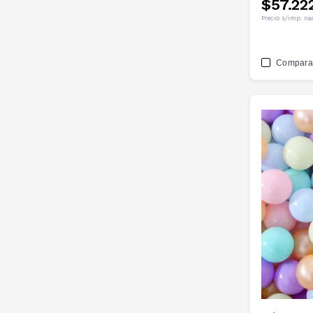
$57.22
Precio s/imp. na
Compara