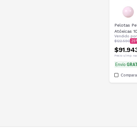
Pelotas P
Atóxicas 1
Vendido po
$122.590
25
$91.94
Precio s/imp. na
Envío
GRAT
Compara