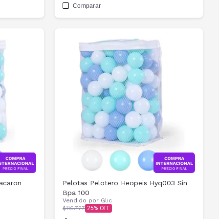
Comparar
Macaron
Pelotas Pelotero Heopeis Hyq003 Sin
Bpa 100
Vendido por
Glic
$116.727
25