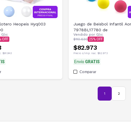
elotero Heopeis Hyq003
Juego de Beisbol Infantil Ao
00
7978BL17780 de
r
Glic
Vendido por
Glic
$110.630
25
3
$82.973
c.
$91.943
Precio s/imp. nac.
$82.973
IS
Envío
GRATIS
r
Comparar
1
2