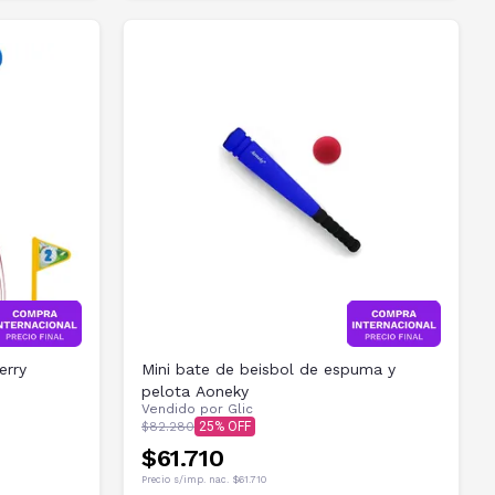
erry
Mini bate de beisbol de espuma y
pelota Aoneky
Vendido por
Glic
$82.280
25
$61.710
Precio s/imp. nac.
$61.710