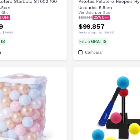
lotero Starbolo ST002 100
Pelotas Pelotero Heopeis H
5.5cm
Unidades 5.5cm
r
Glic
Vendido por
Glic
$133.144
25
9
$99.857
c.
$79.689
Precio s/imp. nac.
$99.857
IS
Envío
GRATIS
r
Comparar