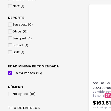
Nerf (1)
DEPORTE
Baseball (6)
Otros (6)
Basquet (4)
Fútbol (1)
Golf (1)
EDAD MINIMA RECOMENDADA
0 a 24 meses (18)
Aro De Bal
NÚMERO
2029 Altur
Vendido po
No aplica (18)
$218.416
25
$163.8
TIPO DE ENTREGA
Precio s/imp. na