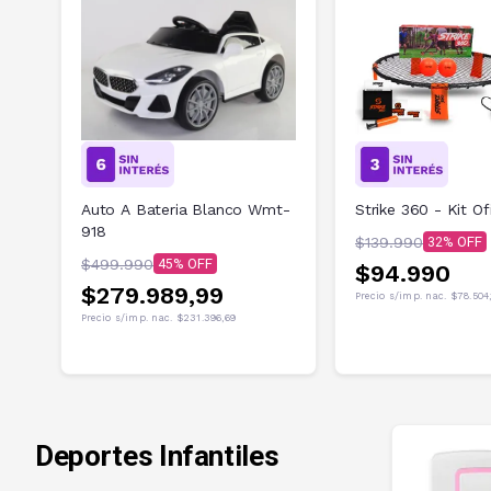
Auto A Bateria Blanco Wmt-
Strike 360 - Kit Ofi
918
$139.990
32
$499.990
45
$94.990
$279.989,99
Precio s/imp. nac.
$78.504
Precio s/imp. nac.
$231.396,69
Deportes Infantiles