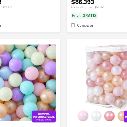
2
$86.393
c.
$57.222
Precio s/imp. nac.
$86.393
Envío
GRATIS
r
Comparar