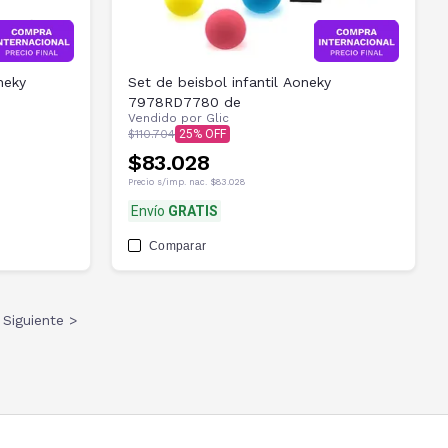
neky
Set de beisbol infantil Aoneky
7978RD7780 de
Vendido por
Glic
$110.704
25
$83.028
Precio s/imp. nac.
$83.028
Envío
GRATIS
Comparar
Siguiente >