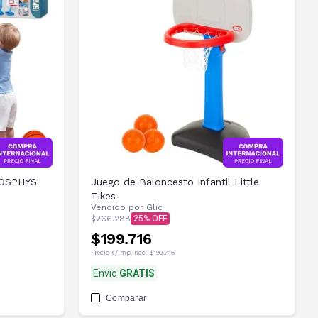
 AOSPHYS
Juego de Baloncesto Infantil Little
Tikes
Vendido por
Glic
$266.288
25
$199.716
Precio s/imp. nac.
$199.716
Envío
GRATIS
Comparar