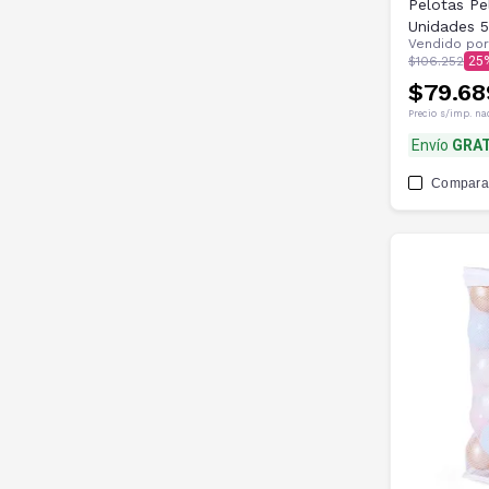
Pelotas Pe
Unidades 
Vendido po
$106.252
25
$79.68
Precio s/imp. na
Envío
GRAT
Compara