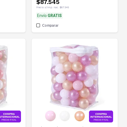
$87.545
Precio s/imp. nac.
$87.545
Envío
GRATIS
Comparar