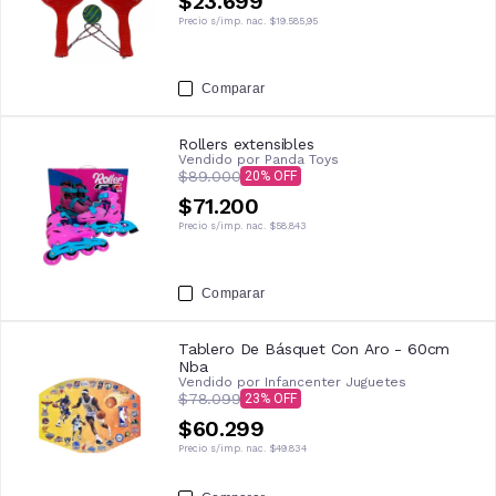
$23.699
Precio s/imp. nac.
$19.585,95
Comparar
Rollers extensibles
Vendido por
Panda Toys
$89.000
20
$71.200
Precio s/imp. nac.
$58.843
Comparar
Tablero De Básquet Con Aro - 60cm
Nba
Vendido por
Infancenter Juguetes
$78.099
23
$60.299
Precio s/imp. nac.
$49.834