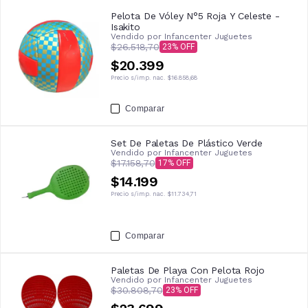
Pelota De Vóley N°5 Roja Y Celeste -
Isakito
Vendido por
Infancenter Juguetes
$26.518,70
23
$20.399
Precio s/imp. nac.
$16.858,68
Comparar
Set De Paletas De Plástico Verde
Vendido por
Infancenter Juguetes
$17.158,70
17
$14.199
Precio s/imp. nac.
$11.734,71
Comparar
Paletas De Playa Con Pelota Rojo
Vendido por
Infancenter Juguetes
$30.808,70
23