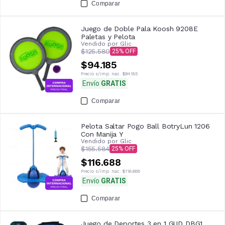
Comparar
Juego de Doble Pala Koosh 9208E
Paletas y Pelota
Vendido por
Glic
$125.580
25
$94.185
Precio s/imp. nac.
$94.185
Envío
GRATIS
Comparar
Pelota Saltar Pogo Ball BotryLun 1206
Con Manija Y
Vendido por
Glic
$155.584
25
$116.688
Precio s/imp. nac.
$116.688
Envío
GRATIS
Comparar
Juego de Deportes 3 en 1 GUD DBG1