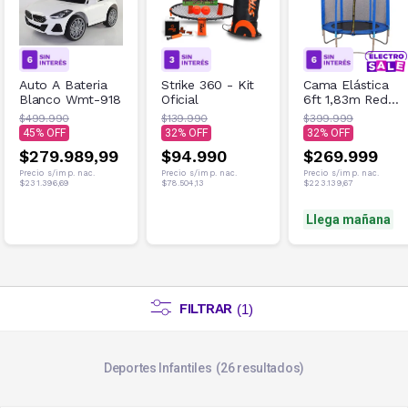
Auto A Bateria
Strike 360 - Kit
Cama Elástica
Blanco Wmt-918
Oficial
6ft 1,83m Red
de Seguridad
$499.990
$139.990
$399.999
100kg Azul
45
32
32
$279.989,99
$94.990
$269.999
Precio s/imp. nac.
Precio s/imp. nac.
Precio s/imp. nac.
$231.396,69
$78.504,13
$223.139,67
Llega mañana
FILTRAR
(
1
)
Deportes Infantiles
26
resultados