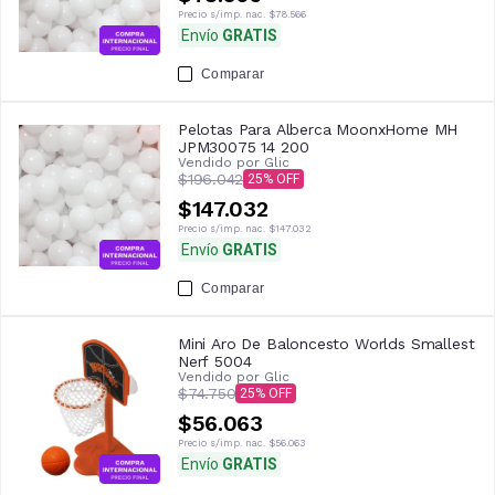
Precio s/imp. nac.
$78.566
Envío
GRATIS
Comparar
Pelotas Para Alberca MoonxHome MH
JPM30075 14 200
Vendido por
Glic
$196.042
25
$147.032
Precio s/imp. nac.
$147.032
Envío
GRATIS
Comparar
Mini Aro De Baloncesto Worlds Smallest
Nerf 5004
Vendido por
Glic
$74.750
25
$56.063
Precio s/imp. nac.
$56.063
Envío
GRATIS