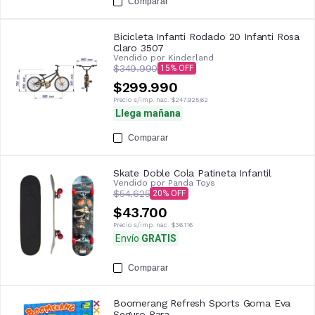
Comparar
Bicicleta Infanti Rodado 20 Infanti Rosa
Claro 3507
Vendido por
Kinderland
$349.990
15
$299.990
Precio s/imp. nac.
$247.925,62
Llega mañana
Comparar
Skate Doble Cola Patineta Infantil
Vendido por
Panda Toys
$54.625
20
$43.700
Precio s/imp. nac.
$36.116
Envío
GRATIS
Comparar
Boomerang Refresh Sports Goma Eva
Seguro Para