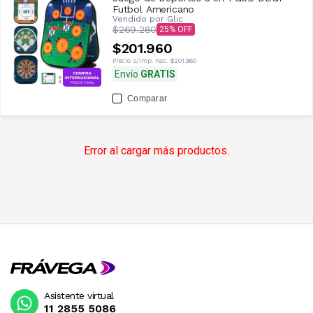
Futbol Americano
Vendido por
Glic
$269.280
25
$201.960
Precio s/imp. nac.
$201.960
Envío
GRATIS
Comparar
Error al cargar más productos.
Asistente virtual
11 2855 5086