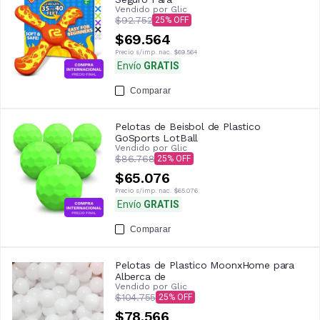
Vendido por
Glic
$92.752
25
$69.564
Precio s/imp. nac.
$69.564
Envío
GRATIS
Comparar
Pelotas de Beisbol de Plastico
GoSports LotBall
Vendido por
Glic
$86.768
25
$65.076
Precio s/imp. nac.
$65.076
Envío
GRATIS
Comparar
Pelotas de Plastico MoonxHome para
Alberca de
Vendido por
Glic
$104.755
25
$78.566