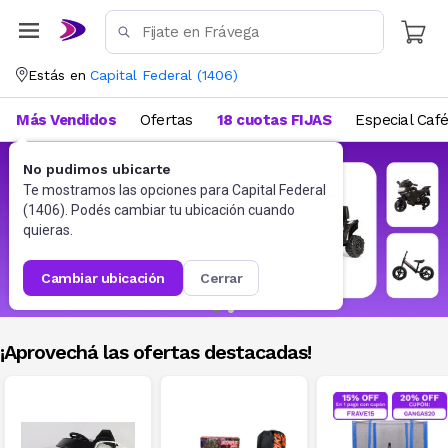
Estás en
Capital Federal
(
1406
)
Más Vendidos
Ofertas
18 cuotas FIJAS
Especial Caf
No pudimos ubicarte
Te mostramos las opciones para
Capital Federal
(
1406
). Podés cambiar tu ubicación cuando
quieras.
cambiar ubicación
cerrar
¡Aprovechá las ofertas destacadas!