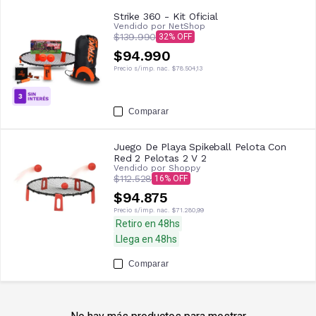
Strike 360 - Kit Oficial
Vendido por
NetShop
$139.990
32
$94.990
Precio s/imp. nac.
$78.504,13
Comparar
Juego De Playa Spikeball Pelota Con
Red 2 Pelotas 2 V 2
Vendido por
Shoppy
$112.528
16
$94.875
Precio s/imp. nac.
$71.280,99
Retiro en 48hs
Llega en 48hs
Comparar