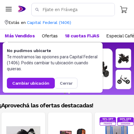
Estás en
Capital Federal
(
1406
)
Más Vendidos
Ofertas
18 cuotas FIJAS
Especial Caf
No pudimos ubicarte
Te mostramos las opciones para
Capital Federal
(
1406
). Podés cambiar tu ubicación cuando
quieras.
cambiar ubicación
cerrar
¡Aprovechá las ofertas destacadas!