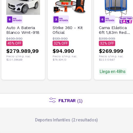
Auto A Bateria
Strike 360 - Kit
Cama Elástica
Blanco Wmt-918
Oficial
6ft 1,83m Red
de Seguridad
$499.990
$139.990
$399.999
100kg Azul
45
32
32
$279.989,99
$94.990
$269.999
Precio s/imp. nac.
Precio s/imp. nac.
Precio s/imp. nac.
$231.396,69
$78.504,13
$223.139,67
Llega en 48hs
FILTRAR
(
1
)
Deportes Infantiles
2
resultados