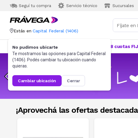
Seguí tu compra
Servicio técnico
Sucursales
Estás en
Capital Federal
(
1406
)
Categorías
Más Vendidos
Ofertas
18 cuotas FI
No pudimos ubicarte
Te mostramos las opciones para
Capital Federal
(
1406
). Podés cambiar tu ubicación cuando
quieras.
cambiar ubicación
cerrar
¡Aprovechá las ofertas destacada