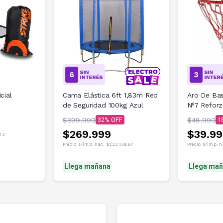
cial
Cama Elástica 6ft 1,83m Red
Aro De Ba
de Seguridad 100kg Azul
Nº7 Refor
$399.999
$48.990
32
1
$269.999
$39.9
,13
Precio s/imp. nac.
$223.139,67
Precio s/imp. 
Llega mañana
Llega ma