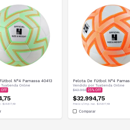
Fútbol N°4 Parnassa 40413
Pelota De Fútbol N°4 Parnas
r
Tuatienda Online
Vendido por
Tuatienda Online
$43.993
25
4,75
$32.994,75
c.
$25.817,49
Precio s/imp. nac.
$25.817,49
r
Comparar