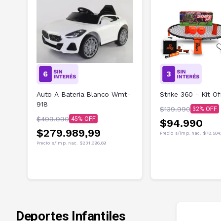
Auto A Bateria Blanco Wmt-
Strike 360 - Kit Ofi
918
$139.990
32
$499.990
45
$94.990
$279.989,99
Precio s/imp. nac.
$78.504
Precio s/imp. nac.
$231.396,69
Deportes Infantiles