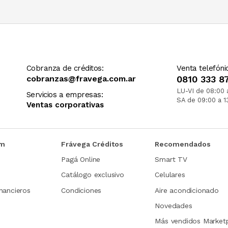
Cobranza de créditos:
Venta telefóni
cobranzas@fravega.com.ar
0810 333 8
LU-VI de 08:00 
Servicios a empresas:
SA de 09:00 a 1
Ventas corporativas
om
Frávega Créditos
Recomendados
Pagá Online
Smart TV
Catálogo exclusivo
Celulares
nancieros
Condiciones
Aire acondicionado
Novedades
Más vendidos Market