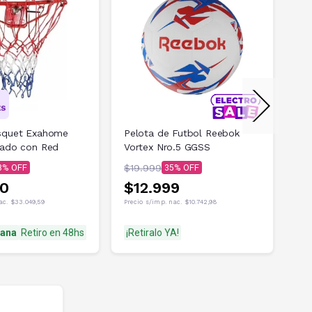
squet Exahome
Pelota de Futbol Reebok
Ar
zado con Red
Vortex Nro.5 GGSS
Pl
$19.999
$8
8
35
90
$12.999
$
nac.
$33.049,59
Precio s/imp. nac.
$10.742,98
Prec
ñana
Retiro en 48hs
¡Retiralo YA!
Ll