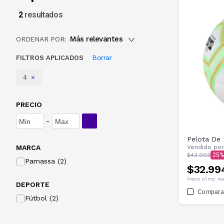
2
resultados
Más relevantes
ORDENAR POR:
Borrar
FILTROS APLICADOS
4
PRECIO
-
Pelota De 
MARCA
Vendido po
$43.993
25
Parnassa (2)
$32.99
Precio s/imp. na
DEPORTE
Compara
Fútbol (2)