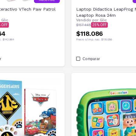
teractivo VTech Paw Patrol
Laptop Didactica LeapFrog
e
Leaptop Rosa 24m
r
Glic
Vendido por
Glic
$157.448
25
64
$118.086
c.
$143.964
Precio s/imp. nac.
$118.086
r
Comparar