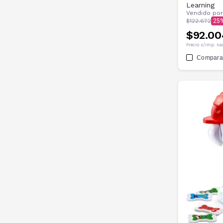
Learning
Vendido po
$122.672
25
$92.00
Precio s/imp. na
Compara