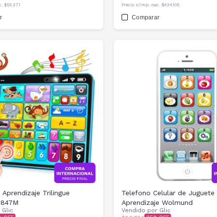
c.
$55.371
Precio s/imp. nac.
$434.105
r
Comparar
 Aprendizaje Trilingue
Telefono Celular de Juguete
5847M
Aprendizaje Wolmund
r
Glic
Vendido por
Glic