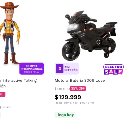
Interactive Talking
Moto a Batería 3006 Love
ión
35
$199.999
$129.999
Precio s/imp. nac.
$107.437,19
$123.412
S
Llega hoy