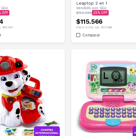
Leaptop 2 en 1
r
Glic
Vendido por
Glic
$154.088
25
4
$115.566
c.
$92.004
Precio s/imp. nac.
$115.566
r
Comparar