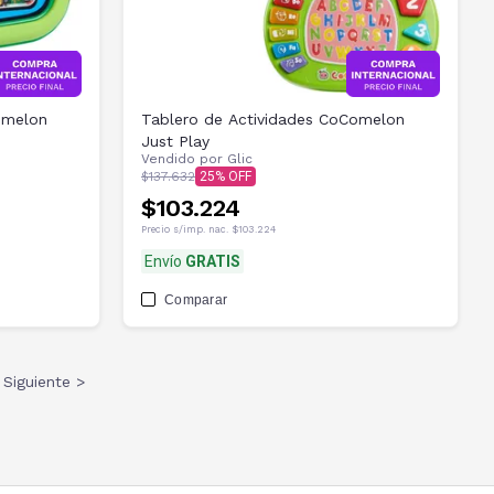
omelon
Tablero de Actividades CoComelon
Just Play
Vendido por
Glic
$137.632
25
$103.224
Precio s/imp. nac.
$103.224
Envío
GRATIS
Comparar
Siguiente >