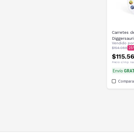
Carretes d
Diggersaur
Vendido po
$154.088
25
$115.5
Precio s/imp. na
Envío
GRAT
Compara