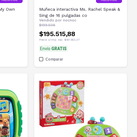
 My Own
Muñeca interactiva Ms. Rachel Speak &
Sing de 16 pulgadas co
Vendido por
nocnoc
$199.506
$195.515,88
Precio s/imp. nac.
$161.583,37
Envío
GRATIS
Comparar