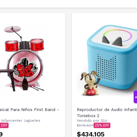
sical Para Niños First Band -
Reproductor de Audio Infanti
1
Toniebox 2
r
Infancenter Juguetes
Vendido por
Glic
$578.807
25
9
$434.105