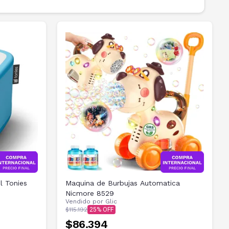
l Tonies
Maquina de Burbujas Automatica
Nicmore 8529
Vendido por
Glic
$115.192
25
$86.394