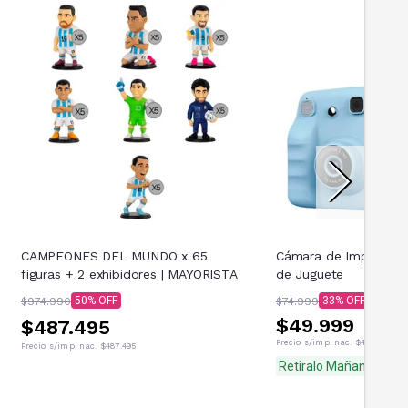
CAMPEONES DEL MUNDO x 65
Cámara de Impresión 
figuras + 2 exhibidores | MAYORISTA
de Juguete
50
33
$974.990
$74.999
$49.999
$487.495
Precio s/imp. nac.
$41.321,49
Precio s/imp. nac.
$487.495
Retiralo Mañana
Lleg