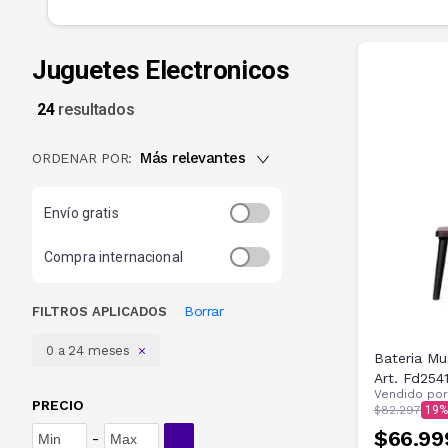
Juguetes Electronicos
24
resultados
Más relevantes
ORDENAR POR:
Envío gratis
Compra internacional
Borrar
FILTROS APLICADOS
0 a 24 meses
Bateria Mu
Art. Fd254
Vendido po
PRECIO
$82.297
19
$66.99
-