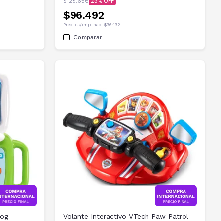
$128.656
25
$96.492
Precio s/imp. nac.
$96.492
Comparar
rog
Volante Interactivo VTech Paw Patrol