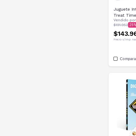
Juguete In
Treat Tim
Vendido po
$191.952
25
$143.9
Precio s/imp. na
Compara