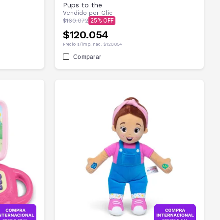
Pups to the
Vendido por
Glic
$160.072
25
$120.054
Precio s/imp. nac.
$120.054
Comparar