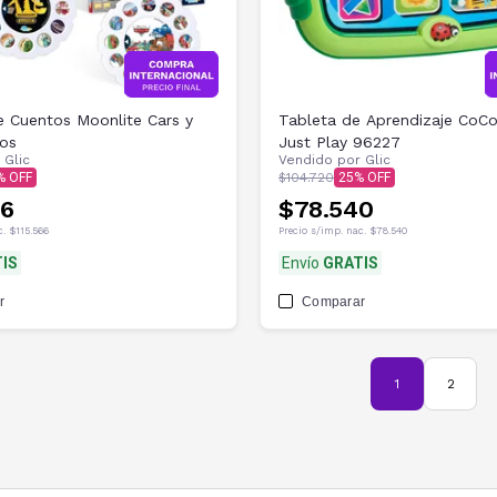
e Cuentos Moonlite Cars y
Tableta de Aprendizaje CoC
ios
Just Play 96227
r
Glic
Vendido por
Glic
$104.720
25
66
$78.540
c.
$115.566
Precio s/imp. nac.
$78.540
IS
Envío
GRATIS
r
Comparar
1
2