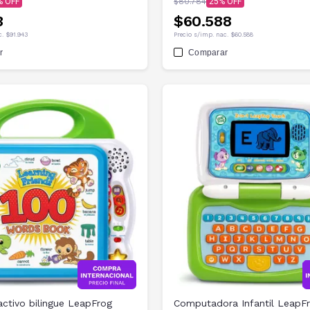
$80.784
25
3
$60.588
c.
$91.943
Precio s/imp. nac.
$60.588
r
Comparar
ractivo bilingue LeapFrog
Computadora Infantil LeapF