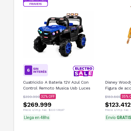
Cuatriciclo A Bateria 12V Azul Con
Disney Woody 
Control Remoto Musica Usb Luces
Figura de acc
32
35
$399.999
$189.865
$269.999
$123.412
Precio s/imp. nac.
$223.139,67
Precio s/imp. nac.
Llega en 48hs
Envío
GRATI