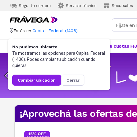
Seguí tu compra
Servicio técnico
Sucursales
Estás en
Capital Federal
(
1406
)
Categorías
Más Vendidos
Ofertas
18 cuotas FI
No pudimos ubicarte
Te mostramos las opciones para
Capital Federal
(
1406
). Podés cambiar tu ubicación cuando
quieras.
cambiar ubicación
cerrar
¡Aprovechá las ofertas d