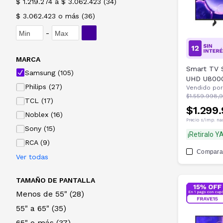
$ 1.219.274 a $ 3.062.423
(
34
)
$ 3.062.423 o más
(
36
)
-
MARCA
Smart TV 
Samsung (105)
UHD U800
Philips (27)
Vendido por
$1.559.998,
TCL (17)
$1.299
Noblex (16)
Precio s/imp. na
Sony (15)
¡Retiralo YA
RCA (9)
Compara
Ver todas
TAMAÑO DE PANTALLA
Menos de
55
"
(28)
55
"
a
65
"
(35)
65
"
o más
(37)