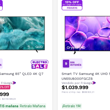
Samsung 85” QLED 4K Q7
Smart TV Samsung 4K UHD 
UN55U8000FGCZB
 Frávega
Vendido por Frávega
$1.039.999
5
Precio s/imp. nac.
$859.503,31
.999
c.
$3.140.495,04
TIS mañana
Retiralo Mañana
¡Retiralo YA!