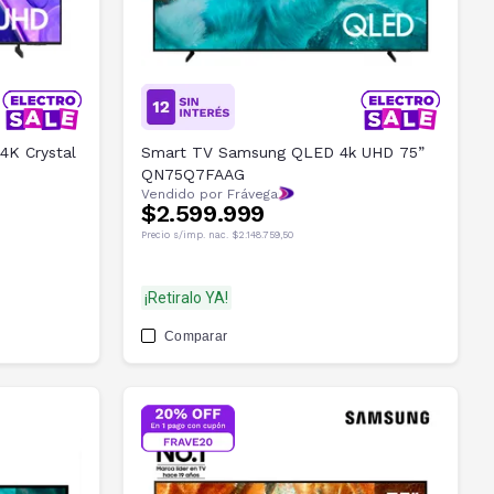
4K Crystal
Smart TV Samsung QLED 4k UHD 75”
QN75Q7FAAG
Vendido por Frávega
$2.599.999
Precio s/imp. nac.
$2.148.759,50
¡Retiralo YA!
Comparar