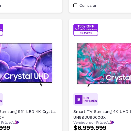
r
Comparar
Samsung 55" LED 4K Crystal
Smart TV Samsung 4K UHD 
0F
UN98DU9000GX
 Frávega
Vendido por Frávega
.999
$6.999.999