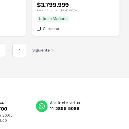
$3.799.999
Precio s/imp. nac.
$3.140.495,04
Retiralo Mañana
Comparar
Siguiente >
7
•••
ca:
Asistente virtual
700
11 2855 5086
a 20:00
3:00