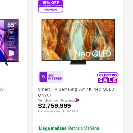
55”
Smart TV Samsung 55" 4K Neo QLED
QN70F
Vendido por Frávega
$2.759.999
Precio s/imp. nac.
$2.280.990,91
Llega mañana
Retiralo Mañana