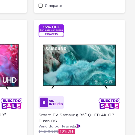
Comparar
98”
Smart TV Samsung 85” QLED 4K Q7
Tizen OS
Vendido por Frávega
$4.249.999
10