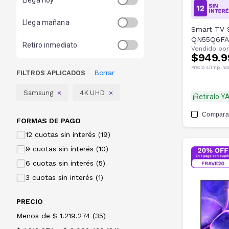
Llega hoy
Llega mañana
Smart TV 
QN55Q6F
Retiro inmediato
Vendido por
$949.9
Precio s/imp. na
Borrar
FILTROS APLICADOS
Samsung
4K UHD
¡Retiralo YA
Compara
FORMAS DE PAGO
12 cuotas sin interés (19)
9 cuotas sin interés (10)
6 cuotas sin interés (5)
3 cuotas sin interés (1)
PRECIO
Menos de $ 1.219.274
(
35
)