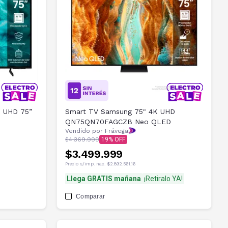
 UHD 75”
Smart TV Samsung 75" 4K UHD
QN75QN70FAGCZB Neo QLED
Vendido por Frávega
$4.369.999
19
$3.499.999
Precio s/imp. nac.
$2.892.561,16
Llega GRATIS mañana
¡Retiralo YA!
Comparar