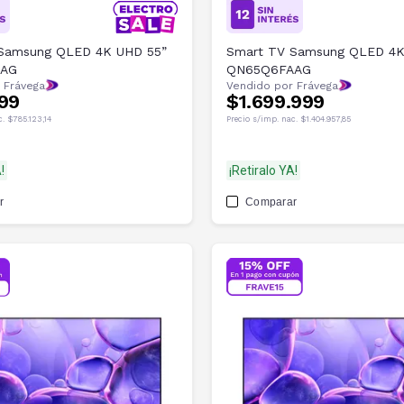
Samsung QLED 4K UHD 55”
Smart TV Samsung QLED 4K
AAG
QN65Q6FAAG
 Frávega
Vendido por Frávega
99
$1.699.999
c.
$785.123,14
Precio s/imp. nac.
$1.404.957,85
!
¡Retiralo YA!
r
Comparar