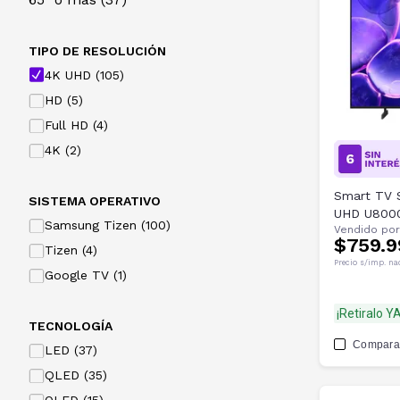
TIPO DE RESOLUCIÓN
4K UHD (105)
HD (5)
Full HD (4)
4K (2)
Smart TV 
SISTEMA OPERATIVO
UHD U800
Samsung Tizen (100)
Vendido por
$759.9
Tizen (4)
Precio s/imp. na
Google TV (1)
¡Retiralo YA
TECNOLOGÍA
Compara
LED (37)
QLED (35)