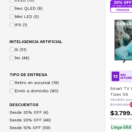
OLED (15)
Neo QLED (8)
Mini LED (5)
IPS (1)
INTELIGENCIA ARTIFICIAL
Si (51)
No (48)
TIPO DE ENTREGA
Retiro en sucursal (19)
Smart TV 
Envío a domicilio (90)
Tizen OS
Vendido por
DESCUENTOS
$3.999.999
$3.799
Desde 30% OFF (4)
Precio s/imp. na
Desde 20% OFF (46)
Llega GRA
Desde 10% OFF (59)