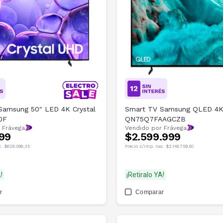
Samsung 50" LED 4K Crystal
Smart TV Samsung QLED 4K
0F
QN75Q7FAAGCZB
 Frávega
Vendido por Frávega
99
$2.599.999
c.
$628.098,35
Precio s/imp. nac.
$2.148.759,50
!
¡Retiralo YA!
r
Comparar