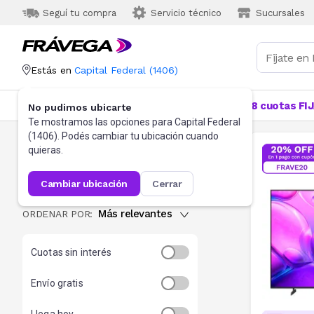
Seguí tu compra
Servicio técnico
Sucursales
Estás en
Capital Federal
(
1406
)
Categorías
Más Vendidos
Ofertas
18 cuotas FI
No pudimos ubicarte
Te mostramos las opciones para
Capital Federal
(
1406
). Podés cambiar tu ubicación cuando
Tv Samsung
quieras.
105
resultados
cambiar ubicación
cerrar
Más relevantes
ORDENAR POR:
Cuotas sin interés
Envío gratis