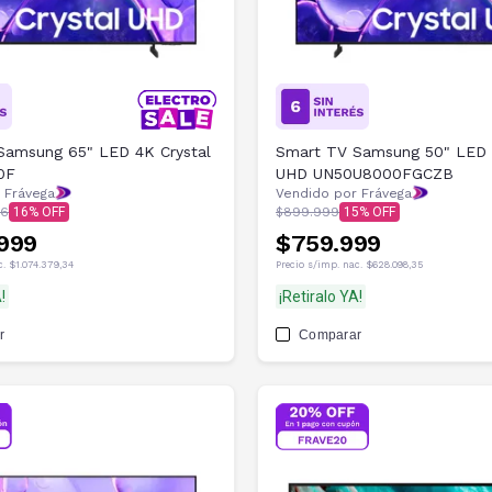
Samsung 65" LED 4K Crystal
Smart TV Samsung 50" LED 
0F
UHD UN50U8000FGCZB
 Frávega
Vendido por Frávega
96
16
$899.999
15
.999
$759.999
c.
$1.074.379,34
Precio s/imp. nac.
$628.098,35
!
¡Retiralo YA!
r
Comparar