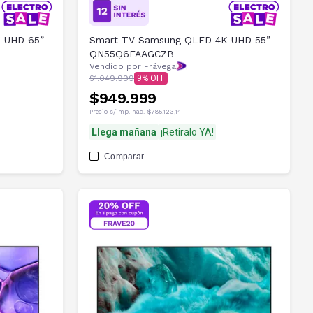
 UHD 65”
Smart TV Samsung QLED 4K UHD 55”
QN55Q6FAAGCZB
Vendido por Frávega
$1.049.999
9
$949.999
Precio s/imp. nac.
$785.123,14
Llega mañana
¡Retiralo YA!
Comparar