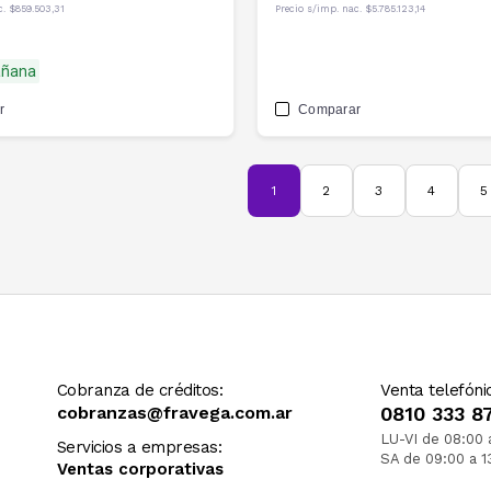
c.
$859.503,31
Precio s/imp. nac.
$5.785.123,14
añana
r
Comparar
1
2
3
4
5
Cobranza de créditos:
Venta telefóni
cobranzas@fravega.com.ar
0810 333 8
LU-VI de 08:00 
Servicios a empresas:
SA de 09:00 a 1
Ventas corporativas