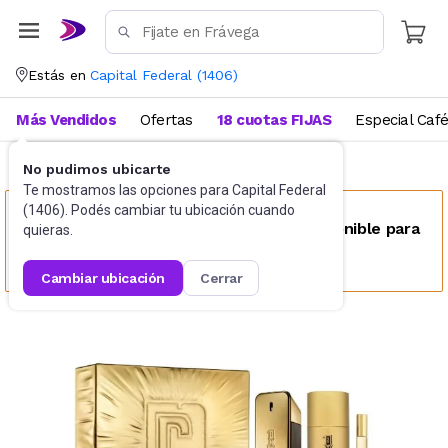
Estás en
Capital Federal
(
1406
)
Más Vendidos
Ofertas
18 cuotas FIJAS
Especial Caf
No pudimos ubicarte
Perfumes
Perfumes para mujer
Te mostramos las opciones para
Capital Federal
(
1406
). Podés cambiar tu ubicación cuando
Este producto no se encuentra disponible para
quieras.
tu ubicación
cambiar ubicación
cerrar