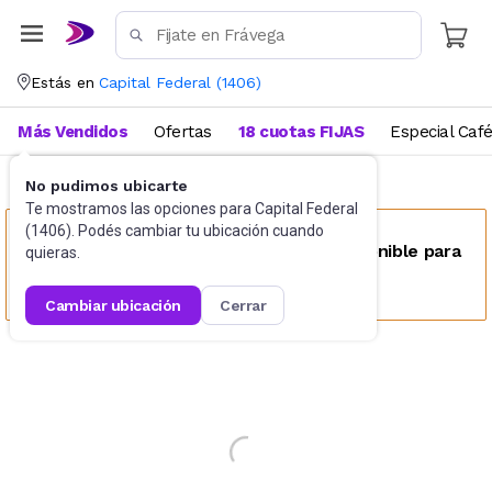
Estás en
Capital Federal
(
1406
)
Más Vendidos
Ofertas
18 cuotas FIJAS
Especial Caf
No pudimos ubicarte
Perfumes
Perfumes para mujer
Te mostramos las opciones para
Capital Federal
(
1406
). Podés cambiar tu ubicación cuando
Este producto no se encuentra disponible para
quieras.
tu ubicación
cambiar ubicación
cerrar