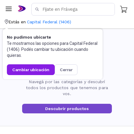
Estás en
Capital Federal
(
1406
)
No pudimos ubicarte
Te mostramos las opciones para
Capital Federal
(
1406
). Podés cambiar tu ubicación cuando
quieras.
cambiar ubicación
cerrar
La página no existe
Navegá por las categorías y descubrí
todos los productos que tenemos para
vos.
Descubrir productos