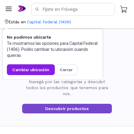
Estás en
Capital Federal
(
1406
)
No pudimos ubicarte
Te mostramos las opciones para
Capital Federal
(
1406
). Podés cambiar tu ubicación cuando
quieras.
cambiar ubicación
cerrar
La página no existe
Navegá por las categorías y descubrí
todos los productos que tenemos para
vos.
Descubrir productos