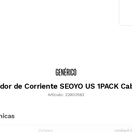
dor de Corriente SEOYO US 1PACK Ca
Artículo:
22903582
nicas
Origen
United 