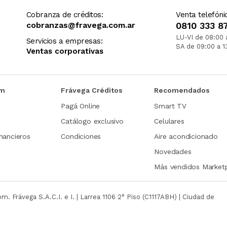
Cobranza de créditos:
Venta telefóni
cobranzas@fravega.com.ar
0810 333 8
LU-VI de 08:00 
Servicios a empresas:
SA de 09:00 a 1
Ventas corporativas
om
Frávega Créditos
Recomendados
Pagá Online
Smart TV
Catálogo exclusivo
Celulares
nancieros
Condiciones
Aire acondicionado
Novedades
Más vendidos Market
com.
Frávega S.A.C.I. e I. | Larrea 1106 2° Piso (C1117ABH) | Ciudad de