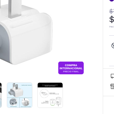
$
$
Prec