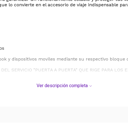
que lo convierte en el accesorio de viaje indispensable pa
os
ok y dispositivos moviles mediante su respectivo bloque 
DEL SERVICIO "PUERTA A PUERTA" QUE RIGE PARA LOS 
S DE SU COMPRA.
Ver descripción completa
ADOS UNIDOS GENERALMENTE SON DE 110V Y POR LO T