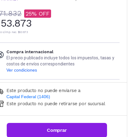
71.832
25
53.873
io s/imp. nac.
$53.873
Compra internacional
El precio publicado incluye todos los impuestos, tasas y
costos de envíos correspondientes
Ver condiciones
Este producto no puede enviarse a
Capital Federal (1406)
Este producto no puede retirarse por sucursal
Ingresá código postal (sólo números)
CALCULAR
Comprar