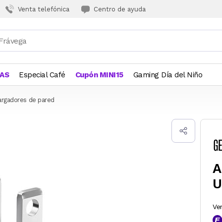
Venta telefónica
Centro de ayuda
JAS
Especial Café
Cupón MINI15
Gaming Día del Niño
argadores de pared
A
U
Ve