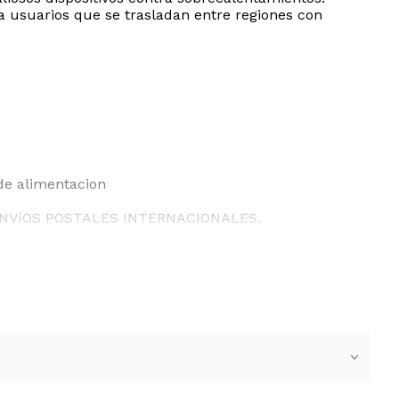
ra usuarios que se trasladan entre regiones con
de alimentacion
ENVíOS POSTALES INTERNACIONALES.
ANTO DEBEN SER USADOS CON UN TRANSFORMADOR.