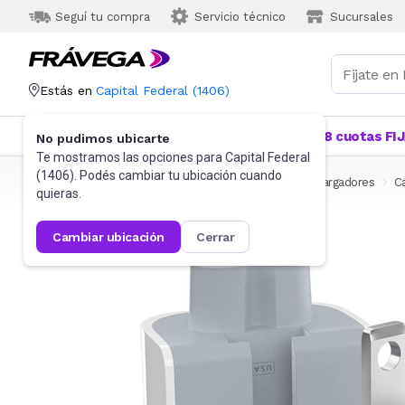
Seguí tu compra
Servicio técnico
Sucursales
Estás en
Capital Federal
(
1406
)
Categorías
Más Vendidos
Ofertas
18 cuotas FI
No pudimos ubicarte
Te mostramos las opciones para
Capital Federal
(
1406
). Podés cambiar tu ubicación cuando
Frávega
Celulares
Accesorios para Celulares
Cargadores
C
quieras.
cambiar ubicación
cerrar