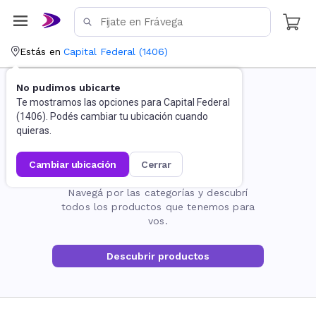
Estás en
Capital Federal
(
1406
)
No pudimos ubicarte
Te mostramos las opciones para
Capital Federal
(
1406
). Podés cambiar tu ubicación cuando
quieras.
cambiar ubicación
cerrar
La página no existe
Navegá por las categorías y descubrí
todos los productos que tenemos para
vos.
Descubrir productos