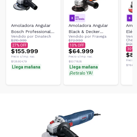
Amoladora Angular
Amoladora Angular
Amol
Bosch Professional
Black & Decker
Eléct
Vendido por
Dinatech
Vendido por
Fravega
Vendi
Gws 700 700w
G720N-AR
900w
Cheng
$210.999
$72.999
12.000rpm
$120.
27
10
30
$155.999
$64.999
$83
Precio s/imp. nac.
Precio s/imp. nac.
Precio s
$128.924,79
$53.718,18
$76.694
Llega mañana
Llega mañana
¡Retiralo YA!