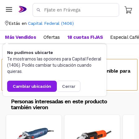
Estás en
Capital Federal
(
1406
)
Más Vendidos
Ofertas
18 cuotas FIJAS
Especial Caf
No pudimos ubicarte
De corte
Amoladoras
Te mostramos las opciones para
Capital Federal
(
1406
). Podés cambiar tu ubicación cuando
Este producto no se encuentra disponible para
quieras.
tu ubicación
cambiar ubicación
cerrar
Personas interesadas en este producto
también vieron