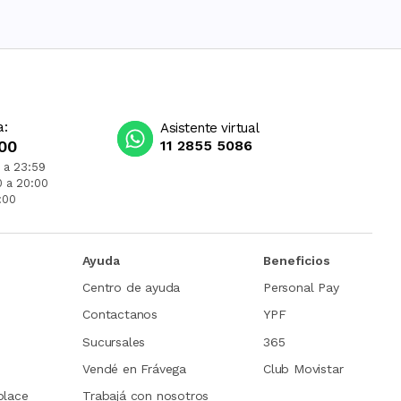
a:
Asistente virtual
00
11 2855 5086
 a 23:59
0 a 20:00
:00
Ayuda
Beneficios
Centro de ayuda
Personal Pay
Contactanos
YPF
Sucursales
365
Vendé en Frávega
Club Movistar
place
Trabajá con nosotros