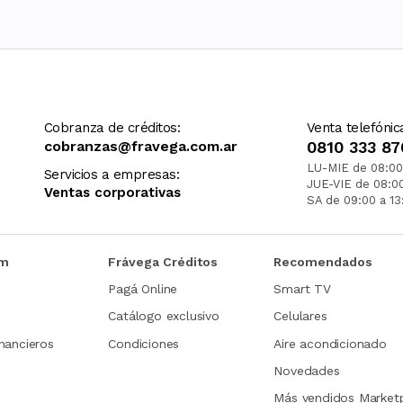
Cobranza de créditos:
Venta telefónic
cobranzas@fravega.com.ar
0810 333 87
LU-MIE de 08:00
Servicios a empresas:
JUE-VIE de 08:0
Ventas corporativas
SA de 09:00 a 13
om
Frávega Créditos
Recomendados
Pagá Online
Smart TV
Catálogo exclusivo
Celulares
nancieros
Condiciones
Aire acondicionado
Novedades
Más vendidos Market