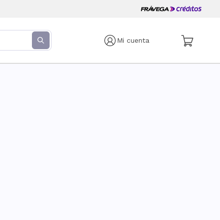
Mi cuenta
s