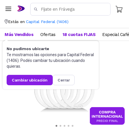
Estás en
Capital Federal
(
1406
)
Más Vendidos
Ofertas
18 cuotas FIJAS
Especial Caf
No pudimos ubicarte
Accesorios para Celulares
Soportes y otros
Te mostramos las opciones para
Capital Federal
(
1406
). Podés cambiar tu ubicación cuando
quieras.
cambiar ubicación
cerrar