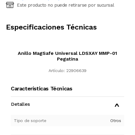
Este producto no puede retirarse por sucursal
Ingresá código postal (sólo números)
CALCULAR
Especificaciones Técnicas
Anillo MagSafe Universal LDSXAY MMP-01
Pegatina
Artículo:
22906639
Características Técnicas
Detalles
Tipo de soporte
Otros