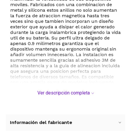
moviles. Fabricados con una combinacion de
metal y silicona estos anillos no solo aumentan
la fuerza de atraccion magnetica hasta tres
veces sino que tambien incorporan un diseño
exterior que ayuda a disipar el calor generado
durante la carga inalambrica protegiendo la vida
util de su bateria. Su perfil ultra delgado de
apenas 0.9 milimetros garantiza que el
dispositivo mantenga su ergonomia original sin
añadir volumen innecesario. La instalacion es
sumamente sencilla gracias al adhesivo 3M de
alta resistencia y a la guia de alineacion incluida
que asegura una posicion perfecta para
telefonos de diversos tamaños. Es compatible
con una amplia gama de modelos incluyendo
las series mas recientes de iPhone y Samsung
Ver descripción completa
Galaxy asi como cualquier smartphone que
admita carga inalambrica Qi. Tenga en cuenta
que para un rendimiento optimo se recomienda
su uso en fundas de PC o TPU con superficies
lisas evitando materiales como silicona liquida o
cuero. Este accesorio es perfecto para quienes
Información del fabricante
desean utilizar billeteras magneticas soportes