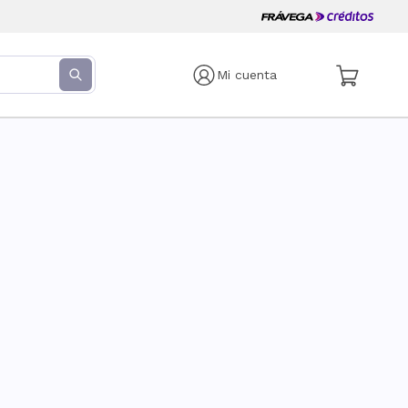
Mi cuenta
s