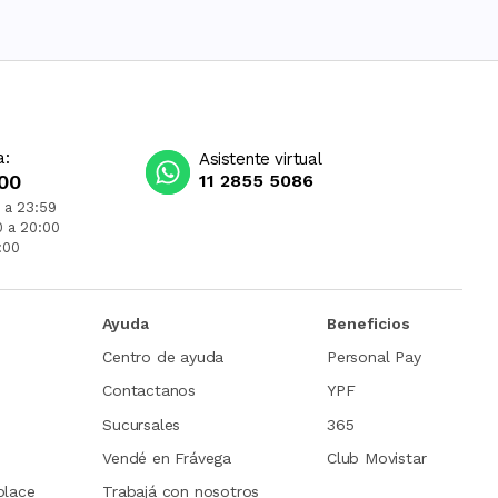
a:
Asistente virtual
00
11 2855 5086
 a 23:59
0 a 20:00
:00
Ayuda
Beneficios
Centro de ayuda
Personal Pay
Contactanos
YPF
Sucursales
365
Vendé en Frávega
Club Movistar
place
Trabajá con nosotros