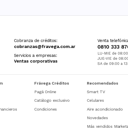
Cobranza de créditos:
Venta telefónic
cobranzas@fravega.com.ar
0810 333 87
LU-MIE de 08:00
Servicios a empresas:
JUE-VIE de 08:0
Ventas corporativas
SA de 09:00 a 13
om
Frávega Créditos
Recomendados
Pagá Online
Smart TV
Catálogo exclusivo
Celulares
nancieros
Condiciones
Aire acondicionado
Novedades
Más vendidos Market