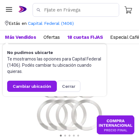
Estás en
Capital Federal
(
1406
)
Más Vendidos
Ofertas
18 cuotas FIJAS
Especial Caf
No pudimos ubicarte
Accesorios para Celulares
Soportes y otros
Te mostramos las opciones para
Capital Federal
(
1406
). Podés cambiar tu ubicación cuando
quieras.
cambiar ubicación
cerrar