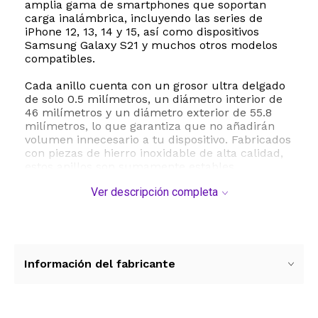
amplia gama de smartphones que soportan
carga inalámbrica, incluyendo las series de
iPhone 12, 13, 14 y 15, así como dispositivos
Samsung Galaxy S21 y muchos otros modelos
compatibles.
Cada anillo cuenta con un grosor ultra delgado
de solo 0.5 milímetros, un diámetro interior de
46 milímetros y un diámetro exterior de 55.8
milímetros, lo que garantiza que no añadirán
volumen innecesario a tu dispositivo. Fabricados
con piezas de hierro inoxidable de alta calidad,
estos anillos son sumamente estables,
resistentes a la oxidación, a la decoloración y a
Ver descripción completa
las deformaciones. Incorporan una cinta
adhesiva de alta adherencia en la parte
posterior que asegura una fijación firme y
duradera sobre la superficie exterior de tu
funda protectora.
Información del fabricante
El funcionamiento es sumamente sencillo: el
anillo actúa como un puente de atracción
magnética entre tu teléfono y los cargadores
inalámbricos o soportes magnéticos para