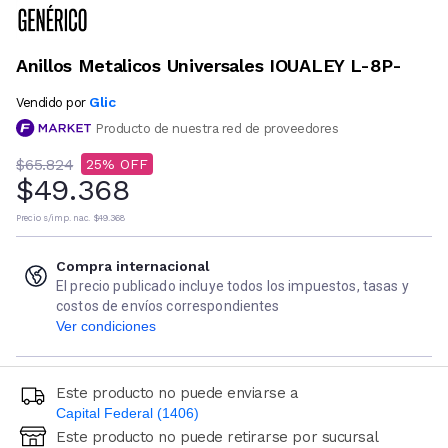
Anillos Metalicos Universales IOUALEY L-8P-
Glic
Vendido por
Producto de nuestra red de proveedores
$65.824
25
$49.368
Precio s/imp. nac.
$49.368
Compra internacional
El precio publicado incluye todos los impuestos, tasas y
costos de envíos correspondientes
Ver condiciones
Este producto no puede enviarse a
Capital Federal (1406)
Este producto no puede retirarse por sucursal
Ingresá código postal (sólo números)