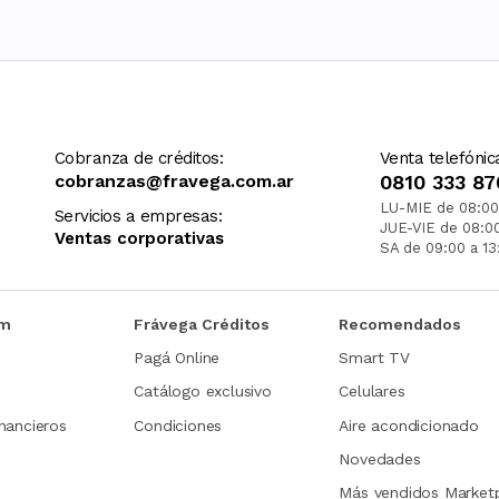
Cobranza de créditos:
Venta telefónic
cobranzas@fravega.com.ar
0810 333 87
LU-MIE de 08:00
Servicios a empresas:
JUE-VIE de 08:0
Ventas corporativas
SA de 09:00 a 13
om
Frávega Créditos
Recomendados
Pagá Online
Smart TV
Catálogo exclusivo
Celulares
nancieros
Condiciones
Aire acondicionado
Novedades
Más vendidos Market