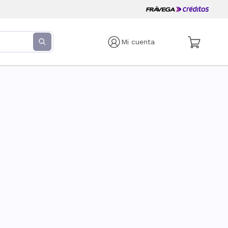
Mi cuenta
s