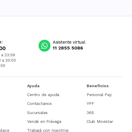
a:
Asistente virtual
00
11 2855 5086
 a 23:59
0 a 20:00
:00
Ayuda
Beneficios
Centro de ayuda
Personal Pay
Contactanos
YPF
Sucursales
365
Vendé en Frávega
Club Movistar
place
Trabajá con nosotros