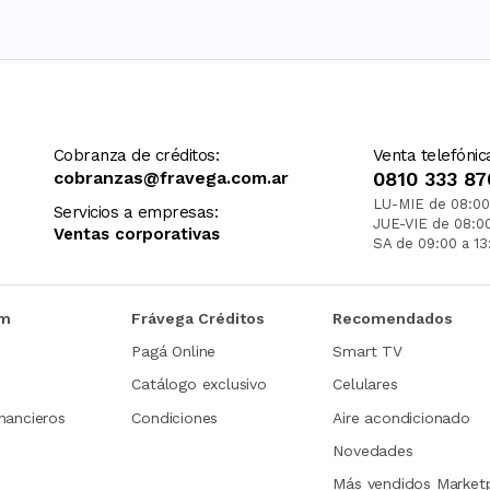
Cobranza de créditos:
Venta telefónic
cobranzas@fravega.com.ar
0810 333 87
LU-MIE de 08:00
Servicios a empresas:
JUE-VIE de 08:0
Ventas corporativas
SA de 09:00 a 13
om
Frávega Créditos
Recomendados
Pagá Online
Smart TV
Catálogo exclusivo
Celulares
nancieros
Condiciones
Aire acondicionado
Novedades
Más vendidos Market