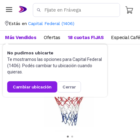
Estás en
Capital Federal
(
1406
)
Más Vendidos
Ofertas
18 cuotas FIJAS
Especial Caf
No pudimos ubicarte
Juegos de aire libre
Deportes infantiles
Te mostramos las opciones para
Capital Federal
(
1406
). Podés cambiar tu ubicación cuando
quieras.
cambiar ubicación
cerrar