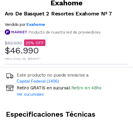
Exahome
Aro De Basquet 2 Resortes Exahome Nº 7
Exahome
Vendido por
Producto de nuestra red de proveedores
$62.990
25
$46.990
Precio s/imp. nac.
$38.834,71
Este producto no puede enviarse a
Capital Federal (1406)
Retiro GRATIS en sucursal
Retiro en 48hs
Ingresá código postal (sólo números)
Ver sucursales
CALCULAR
Especificaciones Técnicas