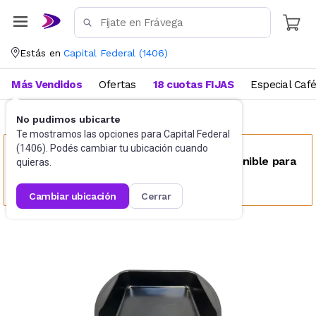
Estás en
Capital Federal
(
1406
)
Más Vendidos
Ofertas
18 cuotas FIJAS
Especial Caf
No pudimos ubicarte
Bazar
Fuentes y recipientes
Te mostramos las opciones para
Capital Federal
(
1406
). Podés cambiar tu ubicación cuando
Este producto no se encuentra disponible para
quieras.
tu ubicación
cambiar ubicación
cerrar