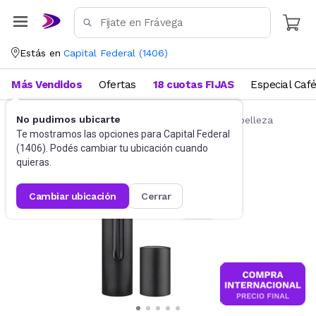
Estás en
Capital Federal
(
1406
)
Más Vendidos
Ofertas
18 cuotas FIJAS
Especial Caf
No pudimos ubicarte
Belleza y Cuidado Corporal
Accesorios de belleza
Te mostramos las opciones para
Capital Federal
(
1406
). Podés cambiar tu ubicación cuando
quieras.
cambiar ubicación
cerrar