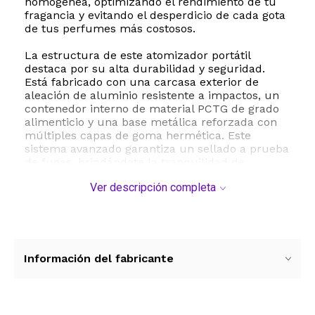
homogénea, optimizando el rendimiento de tu
fragancia y evitando el desperdicio de cada gota
de tus perfumes más costosos.
La estructura de este atomizador portátil
destaca por su alta durabilidad y seguridad.
Está fabricado con una carcasa exterior de
aleación de aluminio resistente a impactos, un
contenedor interno de material PCTG de grado
alimenticio y una base metálica reforzada con
múltiples capas de goma hermética. Este
sistema avanzado garantiza un sellado a prueba
de fugas, brindándote la tranquilidad de
transportarlo en tu bolso, mochila o bolsillo sin
Ver descripción completa
riesgo de derrames accidentales.
El proceso de recarga es sumamente sencillo y
rápido gracias a su sistema de llenado inferior.
Solo debes retirar la boquilla de tu botella de
perfume habitual, alinear la base del
Información del fabricante
atomizador y presionar repetidamente hacia
abajo hasta alcanzar el nivel deseado. Además,
incluye dos adaptadores de boquilla adicionales
para asegurar la compatibilidad con una amplia