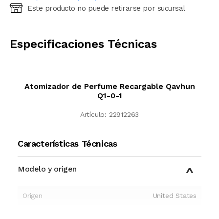
Este producto no puede retirarse por sucursal
Ingresá código postal (sólo números)
CALCULAR
Especificaciones Técnicas
Atomizador de Perfume Recargable Qavhun
Q1-0-1
Artículo:
22912263
Características Técnicas
Modelo y origen
Origen
United States