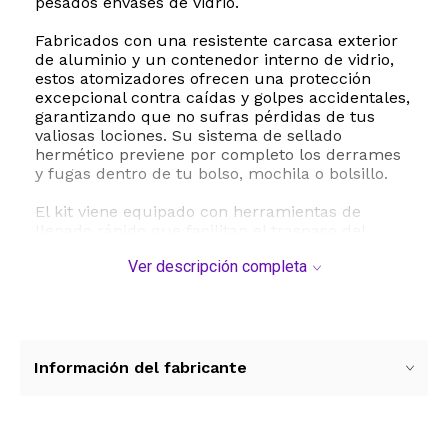
pesados envases de vidrio.
Fabricados con una resistente carcasa exterior
de aluminio y un contenedor interno de vidrio,
estos atomizadores ofrecen una protección
excepcional contra caídas y golpes accidentales,
garantizando que no sufras pérdidas de tus
valiosas lociones. Su sistema de sellado
hermético previene por completo los derrames
y fugas dentro de tu bolso, mochila o bolsillo.
El kit viene equipado con herramientas de
llenado rápido que facilitan el traspaso del
líquido sin desperdiciar una sola gota. Incluye
Ver descripción completa
un práctico embudo y una bomba difusora
adaptadora, compatibles con la mayoría de las
botellas de perfume estándar. Su mecanismo
de spray genera una bruma fina y uniforme de
amplio alcance para una aplicación perfecta.
Información del fabricante
Este set versátil es un accesorio indispensable
tanto para hombres como para mujeres. Es
ideal para almacenar perfumes, colonias,
lociones para después de afeitar, aceites