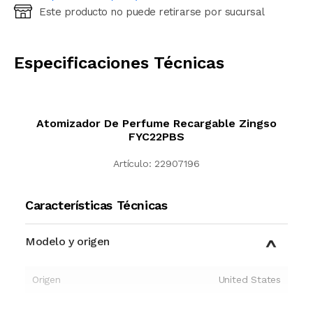
Este producto no puede retirarse por sucursal
Ingresá código postal (sólo números)
CALCULAR
Especificaciones Técnicas
Atomizador De Perfume Recargable Zingso
FYC22PBS
Artículo:
22907196
Características Técnicas
Modelo y origen
Origen
United States