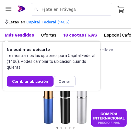
Estás en
Capital Federal
(
1406
)
Más Vendidos
Ofertas
18 cuotas FIJAS
Especial Caf
No pudimos ubicarte
Belleza y Cuidado Corporal
Accesorios de belleza
Te mostramos las opciones para
Capital Federal
(
1406
). Podés cambiar tu ubicación cuando
quieras.
cambiar ubicación
cerrar