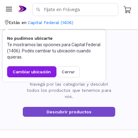
Estás en
Capital Federal
(
1406
)
No pudimos ubicarte
Te mostramos las opciones para
Capital Federal
(
1406
). Podés cambiar tu ubicación cuando
quieras.
cambiar ubicación
cerrar
La página no existe
Navegá por las categorías y descubrí
todos los productos que tenemos para
vos.
Descubrir productos