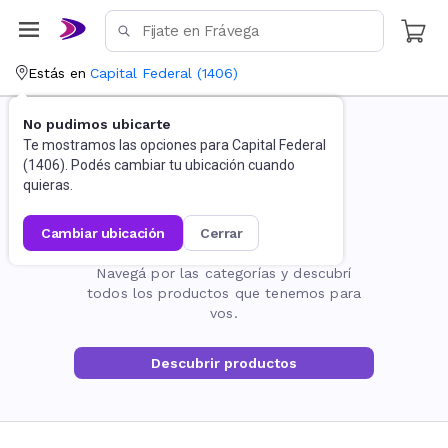
Estás en
Capital Federal
(
1406
)
No pudimos ubicarte
Te mostramos las opciones para
Capital Federal
(
1406
). Podés cambiar tu ubicación cuando
quieras.
cambiar ubicación
cerrar
La página no existe
Navegá por las categorías y descubrí
todos los productos que tenemos para
vos.
Descubrir productos