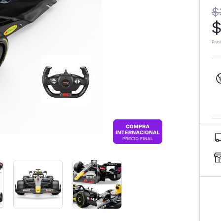
$
$
Prec