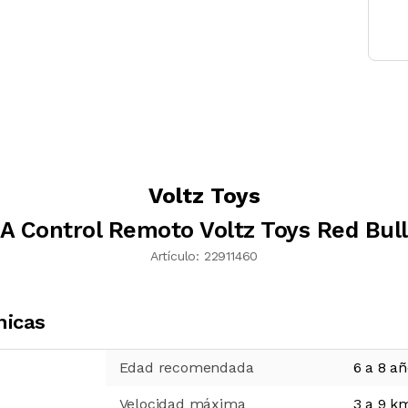
Voltz Toys
A Control Remoto Voltz Toys Red Bul
Artículo:
22911460
nicas
Edad recomendada
6 a 8 a
Velocidad máxima
3 a 9 k