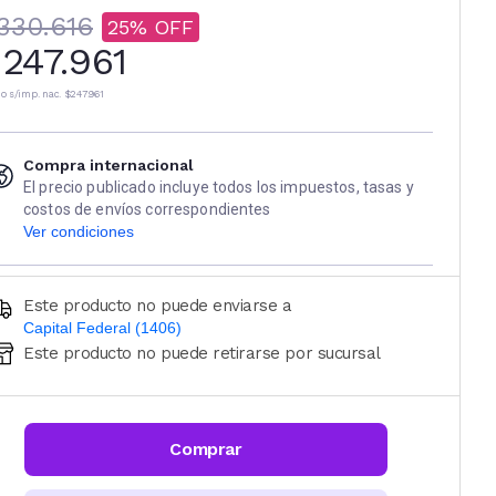
330.616
25
247.961
io s/imp. nac.
$247.961
Compra internacional
El precio publicado incluye todos los impuestos, tasas y
costos de envíos correspondientes
Ver condiciones
Este producto no puede enviarse a
Capital Federal (1406)
Este producto no puede retirarse por sucursal
Ingresá código postal (sólo números)
CALCULAR
Comprar