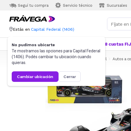
Seguí tu compra
Servicio técnico
Sucursales
Estás en
Capital Federal
(
1406
)
Categorías
Más Vendidos
Ofertas
18 cuotas FI
No pudimos ubicarte
Te mostramos las opciones para
Capital Federal
(
1406
). Podés cambiar tu ubicación cuando
Frávega
Juguetes y Juegos
Vehículos radio control
Autos a c
quieras.
cambiar ubicación
cerrar