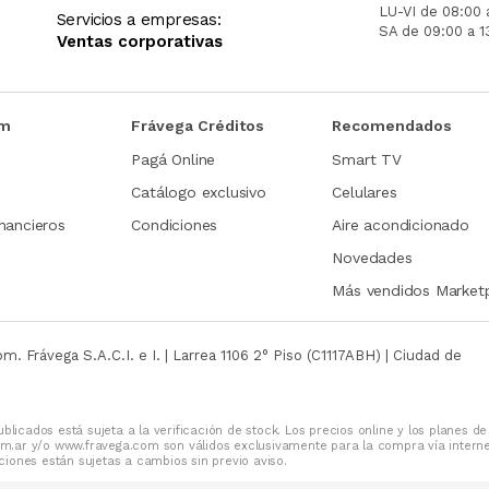
LU-VI de 08:00 
Servicios a empresas:
SA de 09:00 a 1
Ventas corporativas
om
Frávega Créditos
Recomendados
Pagá Online
Smart TV
Catálogo exclusivo
Celulares
nancieros
Condiciones
Aire acondicionado
Novedades
Más vendidos Market
com.
Frávega S.A.C.I. e I. | Larrea 1106 2° Piso (C1117ABH) | Ciudad de
blicados está sujeta a la verificación de stock. Los precios online y los planes de
m.ar y/o www.fravega.com son válidos exclusivamente para la compra vía intern
iones están sujetas a cambios sin previo aviso.