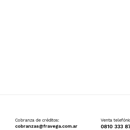
Ver más contenido
Cobranza de créditos:
Venta telefóni
cobranzas@fravega.com.ar
0810 333 8