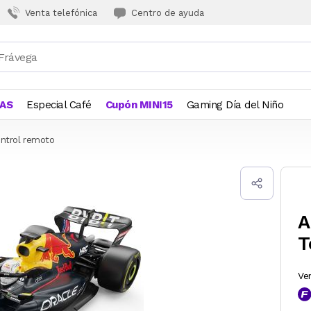
Venta telefónica
Centro de ayuda
JAS
Especial Café
Cupón MINI15
Gaming Día del Niño
ontrol remoto
A
T
Ve