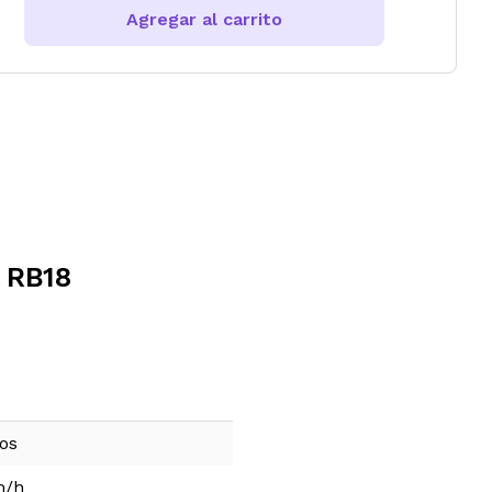
Agregar al carrito
l RB18
ños
m/h