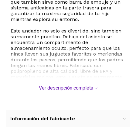
que tambien sirve como barra de empuje y un
sistema anticaidas en la parte trasera para
garantizar la maxima seguridad de tu hijo
mientras explora su entorno.
Este andador no solo es divertido, sino tambien
sumamente practico. Debajo del asiento se
encuentra un compartimento de
almacenamiento oculto, perfecto para que los
ninos lleven sus juguetes favoritos o meriendas
durante los paseos, permitiendo que los padres
tengan las manos libres. Fabricado con
polipropileno de alta calidad, libre de BPA y
materiales toxicos, este juguete es sumamente
resistente y soporta un peso de hasta 25
Ver descripción completa
kilogramos. Es ideal para ninos de 18 a 60
meses, ayudandoles a desarrollar la
coordinacion motriz, el equilibrio y el sentido de
la orientacion de manera natural y entretenida.
El montaje es sumamente sencillo y rapido. El
Información del fabricante
vehiculo se desplaza de forma suave sobre
diversas superficies gracias a sus ruedas
resistentes. Para el funcionamiento de los