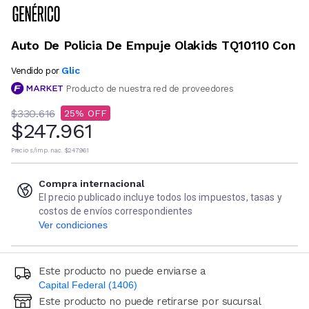
Auto De Policia De Empuje Olakids TQ10110 Con
Glic
Vendido por
Producto de nuestra red de proveedores
$330.616
25
$247.961
Precio s/imp. nac.
$247.961
Compra internacional
El precio publicado incluye todos los impuestos, tasas y
costos de envíos correspondientes
Ver condiciones
Este producto no puede enviarse a
Capital Federal (1406)
Este producto no puede retirarse por sucursal
Ingresá código postal (sólo números)