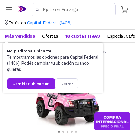
Estás en
Capital Federal
(
1406
)
Más Vendidos
Ofertas
18 cuotas FIJAS
Especial Caf
No pudimos ubicarte
Rodados para niños
Camicletas y pata patas
Te mostramos las opciones para
Capital Federal
(
1406
). Podés cambiar tu ubicación cuando
quieras.
cambiar ubicación
cerrar