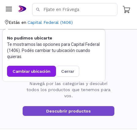
Estás en
Capital Federal
(
1406
)
No pudimos ubicarte
Te mostramos las opciones para
Capital Federal
(
1406
). Podés cambiar tu ubicación cuando
quieras.
cambiar ubicación
cerrar
La página no existe
Navegá por las categorías y descubrí
todos los productos que tenemos para
vos.
Descubrir productos