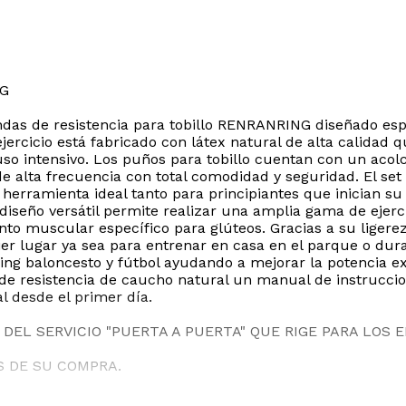
NG
ndas de resistencia para tobillo RENRANRING diseñado espe
ejercicio está fabricado con látex natural de alta calidad
uso intensivo. Los puños para tobillo cuentan con un aco
e alta frecuencia con total comodidad y seguridad. El set 
 la herramienta ideal tanto para principiantes que inician 
iseño versátil permite realizar una amplia gama de ejerci
iento muscular específico para glúteos. Gracias a su ligere
er lugar ya sea para entrenar en casa en el parque o dura
ng baloncesto y fútbol ayudando a mejorar la potencia explo
de resistencia de caucho natural un manual de instruccio
 desde el primer día.
DEL SERVICIO "PUERTA A PUERTA" QUE RIGE PARA LOS 
S DE SU COMPRA.