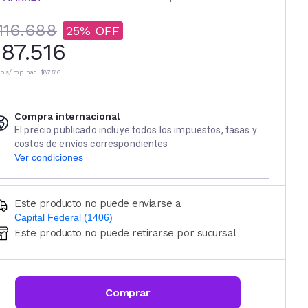
116.688
25
87.516
io s/imp. nac.
$87.516
Compra internacional
El precio publicado incluye todos los impuestos, tasas y
costos de envíos correspondientes
Ver condiciones
Este producto no puede enviarse a
Capital Federal (1406)
Este producto no puede retirarse por sucursal
Ingresá código postal (sólo números)
CALCULAR
Comprar