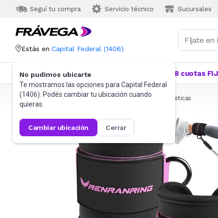
Seguí tu compra
Servicio técnico
Sucursales
Estás en
Capital Federal
(
1406
)
Categorías
Más Vendidos
Ofertas
18 cuotas FI
No pudimos ubicarte
Te mostramos las opciones para
Capital Federal
(
1406
). Podés cambiar tu ubicación cuando
Frávega
Deportes y fitness
Fitness
Bandas elásticas
quieras.
cambiar ubicación
cerrar