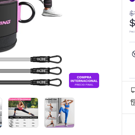
$
$
Prec