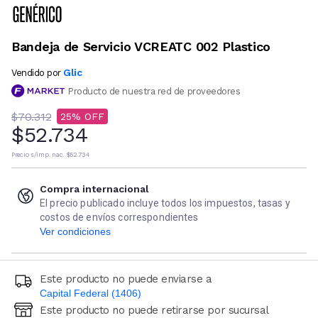
Bandeja de Servicio VCREATC 002 Plastico
Glic
Vendido por
Producto de nuestra red de proveedores
$70.312
25
$52.734
Precio s/imp. nac.
$52.734
Compra internacional
El precio publicado incluye todos los impuestos, tasas y
costos de envíos correspondientes
Ver condiciones
Este producto no puede enviarse a
Capital Federal (1406)
Este producto no puede retirarse por sucursal
Ingresá código postal (sólo números)