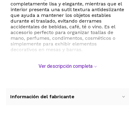
completamente lisa y elegante, mientras que el
interior presenta una sutil textura antideslizante
que ayuda a mantener los objetos estables
durante el traslado, evitando derrames
accidentales de bebidas, café, té o vino. Es el
accesorio perfecto para organizar toallas de
mano, perfumes, condimentos, cosméticos o
simplemente para exhibir elementos
decorativos en mesas y barras.
La limpieza de esta bandeja es sumamente
Ver descripción completa
sencilla gracias a su superficie plana que no
absorbe manchas con facilidad. Un simple paño
húmedo o un lavado rápido con agua bastan
para dejarla impecable. Además, es apta para
lavavajillas, lo que facilita aún más su
mantenimiento diario. Por seguridad y para
Información del fabricante
preservar la integridad del material, se
recomienda mantenerla alejada de fuentes de
calor extremo como hornos de microondas.
Con un peso de apenas 0.26 libras, es
Ver más contenido
sumamente cómoda para el manejo manual,