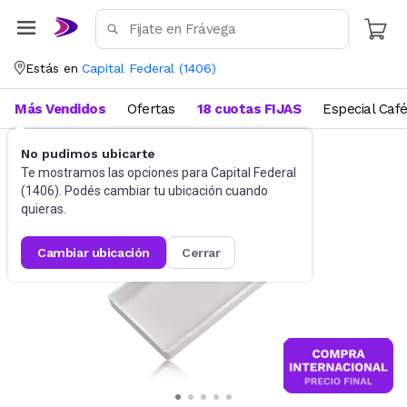
Estás en
Capital Federal
(
1406
)
Más Vendidos
Ofertas
18 cuotas FIJAS
Especial Caf
No pudimos ubicarte
Utensilios de cocina
Accesorios de cocina
Te mostramos las opciones para
Capital Federal
(
1406
). Podés cambiar tu ubicación cuando
quieras.
cambiar ubicación
cerrar