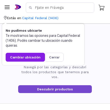
Estás en
Capital Federal
(
1406
)
No pudimos ubicarte
Te mostramos las opciones para
Capital Federal
(
1406
). Podés cambiar tu ubicación cuando
quieras.
cambiar ubicación
cerrar
La página no existe
Navegá por las categorías y descubrí
todos los productos que tenemos para
vos.
Descubrir productos