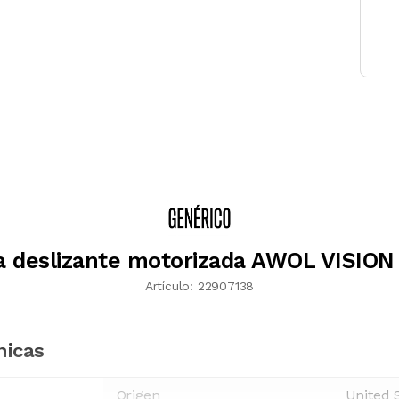
a deslizante motorizada AWOL VISION 
Artículo:
22907138
nicas
Origen
United 