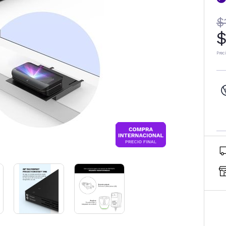
$
$
Prec