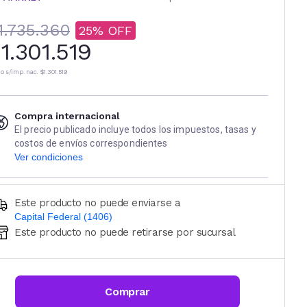
1.735.360
25
1.301.519
io s/imp. nac.
$1.301.519
Compra internacional
El precio publicado incluye todos los impuestos, tasas y
costos de envíos correspondientes
Ver condiciones
Este producto no puede enviarse a
Capital Federal (1406)
Este producto no puede retirarse por sucursal
Ingresá código postal (sólo números)
CALCULAR
Comprar