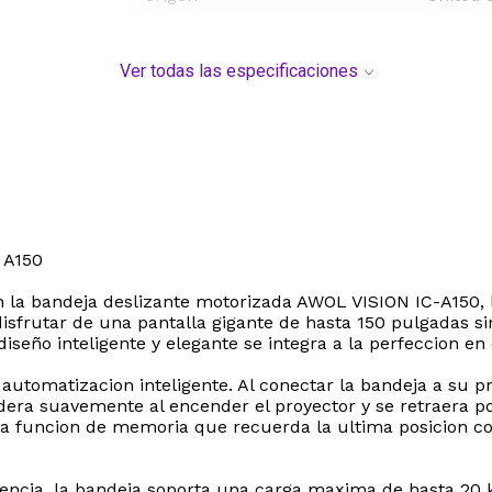
Ver todas las especificaciones
 A150
 la bandeja deslizante motorizada AWOL VISION IC-A150, la
disfrutar de una pantalla gigante de hasta 150 pulgadas s
seño inteligente y elegante se integra a la perfeccion en
 automatizacion inteligente. Al conectar la bandeja a su p
dera suavemente al encender el proyector y se retraera 
 funcion de memoria que recuerda la ultima posicion conf
tencia, la bandeja soporta una carga maxima de hasta 20 