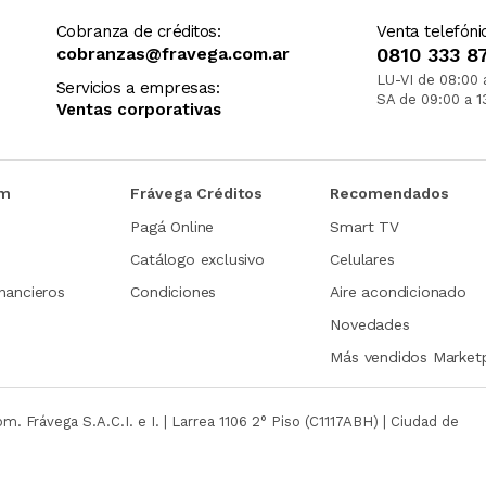
Cobranza de créditos:
Venta telefóni
cobranzas@fravega.com.ar
0810 333 8
LU-VI de 08:00 
Servicios a empresas:
SA de 09:00 a 1
Ventas corporativas
om
Frávega Créditos
Recomendados
Pagá Online
Smart TV
Catálogo exclusivo
Celulares
nancieros
Condiciones
Aire acondicionado
Novedades
Más vendidos Market
com.
Frávega S.A.C.I. e I. | Larrea 1106 2° Piso (C1117ABH) | Ciudad de