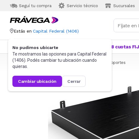
Seguí tu compra
Servicio técnico
Sucursales
Estás en
Capital Federal
(
1406
)
Categorías
Más Vendidos
Ofertas
18 cuotas FI
No pudimos ubicarte
Te mostramos las opciones para
Capital Federal
(
1406
). Podés cambiar tu ubicación cuando
Frávega
Informática
Proyectores y Pantallas
Soportes
quieras.
cambiar ubicación
cerrar