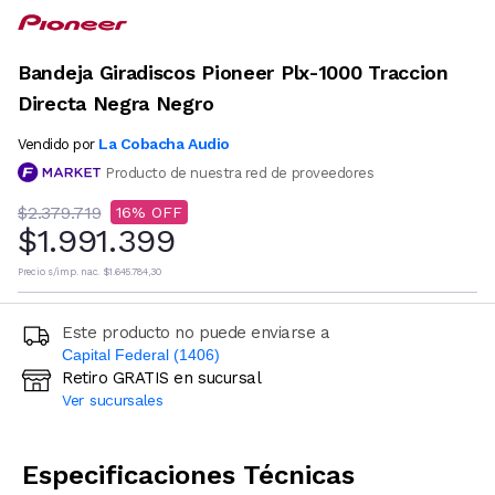
Bandeja Giradiscos Pioneer Plx-1000 Traccion
Directa Negra Negro
La Cobacha Audio
Vendido por
Producto de nuestra red de proveedores
$2.379.719
16
$1.991.399
Precio s/imp. nac.
$1.645.784,30
Este producto no puede enviarse a
Capital Federal (1406)
Retiro GRATIS en sucursal
Ingresá código postal (sólo números)
Ver sucursales
CALCULAR
Especificaciones Técnicas