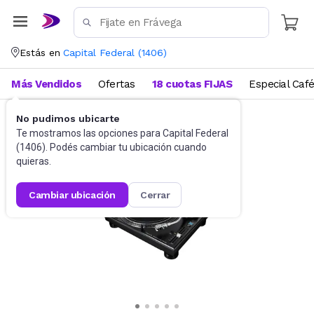
Estás en
Capital Federal
(
1406
)
Más Vendidos
Ofertas
18 cuotas FIJAS
Especial Caf
No pudimos ubicarte
Equipamiento DJ
Tocadiscos
Te mostramos las opciones para
Capital Federal
(
1406
). Podés cambiar tu ubicación cuando
quieras.
cambiar ubicación
cerrar