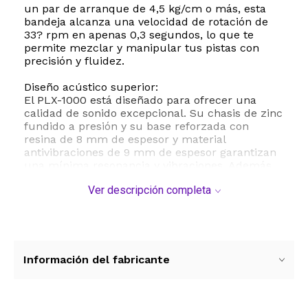
un par de arranque de 4,5 kg/cm o más, esta
bandeja alcanza una velocidad de rotación de
33? rpm en apenas 0,3 segundos, lo que te
permite mezclar y manipular tus pistas con
precisión y fluidez.
Diseño acústico superior:
El PLX-1000 está diseñado para ofrecer una
calidad de sonido excepcional. Su chasis de zinc
fundido a presión y su base reforzada con
resina de 8 mm de espesor y material
antivibraciones de 9 mm de espesor garantizan
una mínima resonancia y vibraciones. Además,
el brazo con aislamiento de goma y el aislador
Ver descripción completa
de amortiguación de goma absorben las
vibraciones externas, proporcionando una
reproducción de sonido limpia y precisa.
Flexibilidad de mezcla:
Con el control multitempo, puedes ajustar la
Información del fabricante
velocidad de tus pistas a ±8%, ±16% y ±50%,
permitiéndote adaptarlas a tu estilo de mezcla.
Además, un simple botón de reinicio te permite