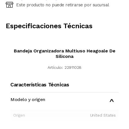
Este producto no puede retirarse por sucursal
Ingresá código postal (sólo números)
CALCULAR
Especificaciones Técnicas
Bandeja Organizadora Multiuso Heagoale De
Silicona
Artículo:
22911028
Características Técnicas
Modelo y origen
Origen
United States