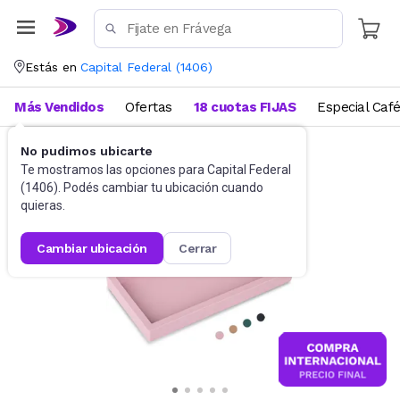
Estás en
Capital Federal
(
1406
)
Más Vendidos
Ofertas
18 cuotas FIJAS
Especial Caf
No pudimos ubicarte
Baño
Accesorios de baño
Te mostramos las opciones para
Capital Federal
(
1406
). Podés cambiar tu ubicación cuando
quieras.
cambiar ubicación
cerrar