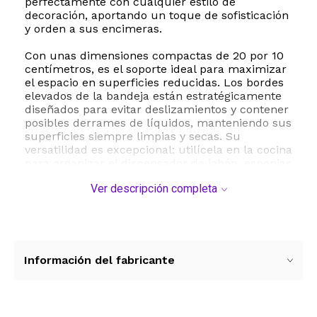
perfectamente con cualquier estilo de
decoración, aportando un toque de sofisticación
y orden a sus encimeras.
Con unas dimensiones compactas de 20 por 10
centímetros, es el soporte ideal para maximizar
el espacio en superficies reducidas. Los bordes
elevados de la bandeja están estratégicamente
diseñados para evitar deslizamientos y contener
posibles derrames de líquidos, manteniendo sus
superficies siempre limpias y secas. Su
versatilidad es excepcional: utilícela en la cocina
para organizar el dispensador de jabón, esponjas
y fibras, o colóquela en el tocador del baño para
Ver descripción completa
ordenar perfumes, cosméticos, joyas, velas o
llaves. Al ser impermeable y apta para
lavavajillas, su mantenimiento es sumamente
sencillo, garantizando una higiene óptima con el
mínimo esfuerzo.
Información del fabricante
ESTE PRODUCTO VIENE DE USA DENTRO DEL
MARCO DEL SERVICIO "PUERTA A PUERTA" QUE
RIGE PARA LOS ENVíOS POSTALES
INTERNACIONALES.