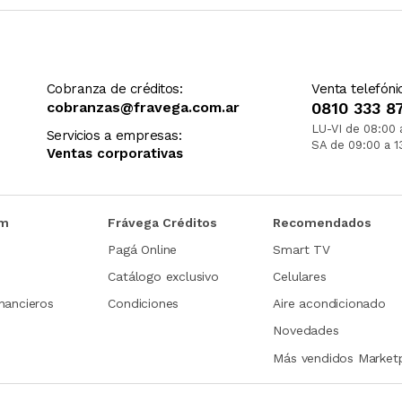
Cobranza de créditos:
Venta telefóni
cobranzas@fravega.com.ar
0810 333 8
LU-VI de 08:00 
Servicios a empresas:
SA de 09:00 a 1
Ventas corporativas
om
Frávega Créditos
Recomendados
Pagá Online
Smart TV
Catálogo exclusivo
Celulares
nancieros
Condiciones
Aire acondicionado
Novedades
Más vendidos Market