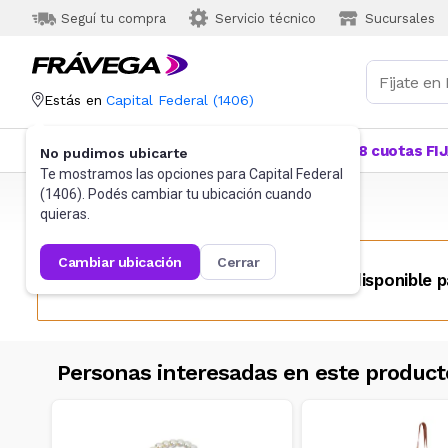
Seguí tu compra
Servicio técnico
Sucursales
Estás en
Capital Federal
(
1406
)
Categorías
Más Vendidos
Ofertas
18 cuotas FI
No pudimos ubicarte
Te mostramos las opciones para
Capital Federal
(
1406
). Podés cambiar tu ubicación cuando
Frávega
Indumentaria
Accesorios
Carteras
quieras.
cambiar ubicación
cerrar
Este producto no se encuentra disponible p
Personas interesadas en este product