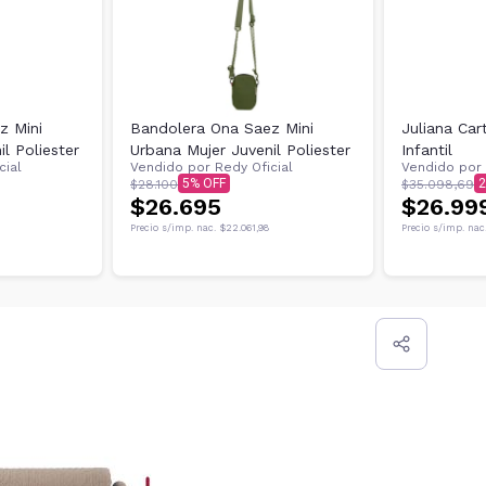
z Mini
Bandolera Ona Saez Mini
Juliana Car
l Poliester
Urbana Mujer Juvenil Poliester
Infantil
cial
Vendido por
Redy Oficial
Vendido por
5
2
$28.100
$35.098,69
$26.695
$26.99
Precio s/imp. nac.
$22.061,98
Precio s/imp. nac