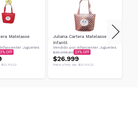
tera Matelasse
Juliana Cartera Matelasse
Car
Infantil
Cor
Infancenter Juguetes
Vendido por
Infancenter Juguetes
Ven
3
23
$35.098,69
$24.
9
$26.999
$1
.
$22.313,22
Precio s/imp. nac.
$22.313,22
Preci