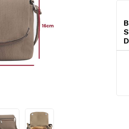
B
S
D