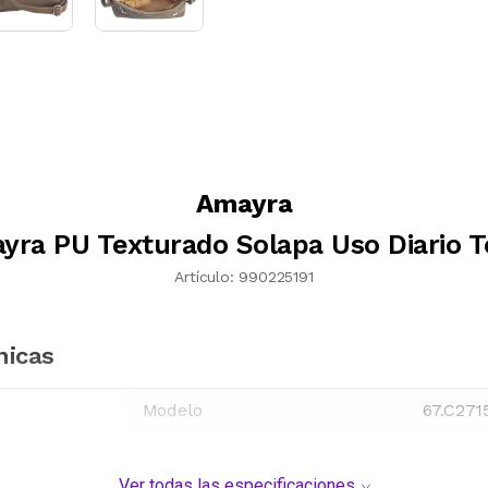
Amayra
yra PU Texturado Solapa Uso Diario T
Artículo:
990225191
nicas
Modelo
67.C271
Ver todas las especificaciones