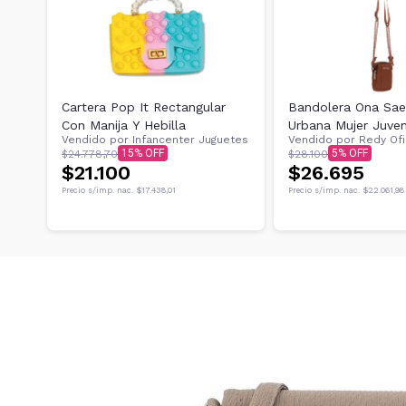
Cartera Pop It Rectangular
Bandolera Ona Sae
Con Manija Y Hebilla
Urbana Mujer Juveni
Vendido por
Infancenter Juguetes
Vendido por
Redy Ofi
15
5
$24.778,70
$28.100
$21.100
$26.695
Precio s/imp. nac.
$17.438,01
Precio s/imp. nac.
$22.061,98